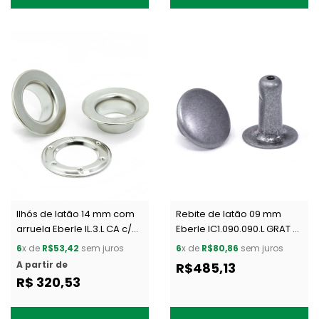
Ilhós de latão 14 mm com
Rebite de latão 09 mm
arruela Eberle IL.3.L CA c/
Eberle IC1.090.090.L GRAT c/
200 un
1000 un
6
x de
R$53,42
sem juros
6
x de
R$80,86
sem juros
A partir de
R$485,13
R$ 320,53