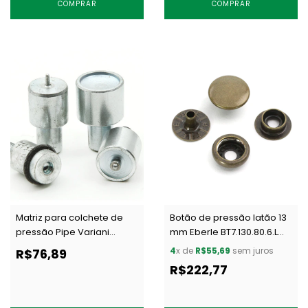
COMPRAR
COMPRAR
Matriz para colchete de
Botão de pressão latão 13
pressão Pipe Variani
mm Eberle BT7.130.80.6.L
7135/15 c/ 1 un
OXIT c/ 200 un
4
x de
R$55,69
sem juros
R$76,89
R$222,77