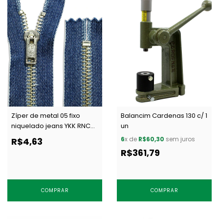
Zíper de metal 05 fixo
Balancim Cardenas 130 c/ 1
niquelado jeans YKK RNC
un
52 CJI14 c/ 1 un
6
x de
R$60,30
sem juros
R$4,63
R$361,79
COMPRAR
COMPRAR