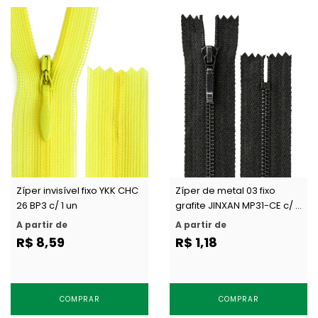
Zíper invisível fixo YKK CHC
Zíper de metal 03 fixo
26 BP3 c/ 1 un
grafite JINXAN MP31-CE c/ 1
un
A partir de
A partir de
R$ 8,59
R$ 1,18
COMPRAR
COMPRAR