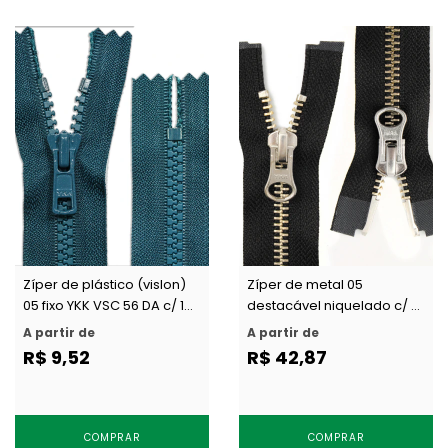
Zíper de plástico (vislon)
Zíper de metal 05
05 fixo YKK VSC 56 DA c/ 1
destacável niquelado c/ 2
un
cursores YKK RNMMR5
A partir de
A partir de
DA8LH c/ 1 un
R$ 9,52
R$ 42,87
COMPRAR
COMPRAR