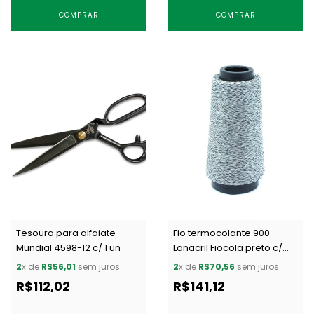
COMPRAR
COMPRAR
Tesoura para alfaiate
Fio termocolante 900
Mundial 4598-12 c/ 1 un
Lanacril Fiocola preto c/
500 m
2
x de
R$56,01
sem juros
2
x de
R$70,56
sem juros
R$112,02
R$141,12