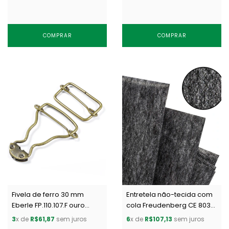
COMPRAR
COMPRAR
Fivela de ferro 30 mm
Entretela não-tecida com
Eberle FP.110.107.F ouro
cola Freudenberg CE 8036
velho c/ 100 un
grafite c/ 50 m
3
x de
R$61,87
sem juros
6
x de
R$107,13
sem juros