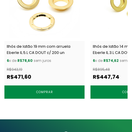
Ilhós de latão 19 mm com arruela
Ilhós de latão 14 m
Eberle IL.5.L CA DOUT c/ 200 un
Eberle IL.3.L CA DOUT
6
x de
R$78,60
sem juros
6
x de
R$74,62
sem ju
R$943,19
R$895,48
R$471,60
R$447,74
COMPRAR
COMP