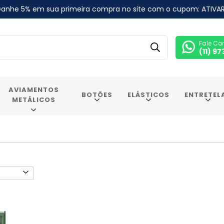
anhe 5% em sua primeira compra no site com o cupom: ATIVA
Fale Co
(11) 9
AVIAMENTOS
BOTÕES
ELÁSTICOS
ENTRETEL
METÁLICOS