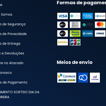
Formas de pagame
as
 Somos
ca de Segurança
ca de Privacidade
ca de Entrega
s e Devoluções
Meios de envio
e no Atacado
Conosco
s de Pagamento
AMENTO SORTEIO DIA DA
REIRA