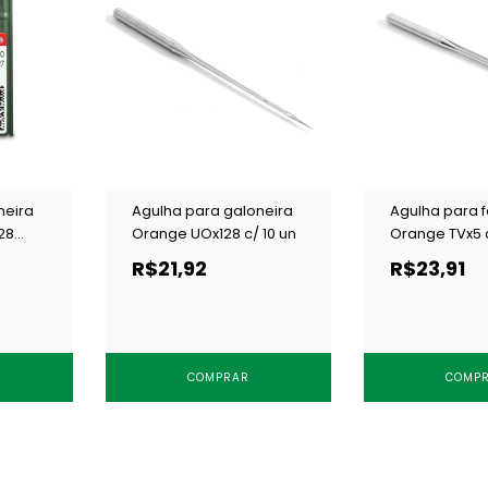
neira
Agulha para galoneira
Agulha para 
28
Orange UOx128 c/ 10 un
Orange TVx5 c
/SES c/
R$21,92
R$23,91
COMPRAR
COMP