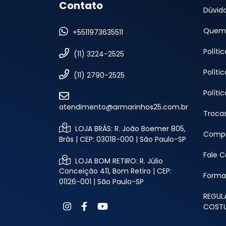
Contato
Dúvid
Quem
+5511973635511
Políti
(11) 3224-2525
Políti
(11) 2790-2525
Políti
atendimento@armarinhos25.com.br
Troca
LOJA BRÁS: R. João Boemer 805,
Compr
Brás | CEP: 03018-000 | São Paulo-SP
Fale 
LOJA BOM RETIRO: R. Júlio
Conceição 411, Bom Retiro | CEP:
Forma
01126-001 | São Paulo-SP
REGUL
COSTU