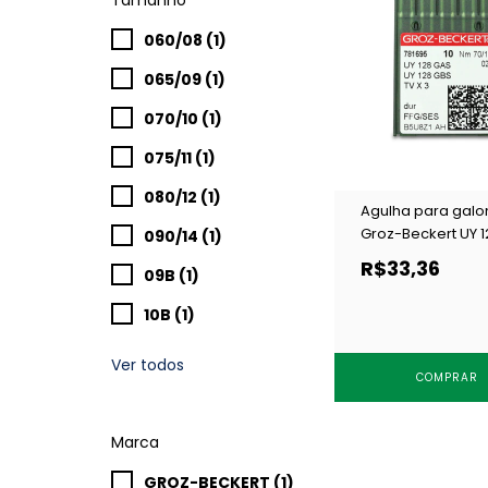
060/08 (1)
065/09 (1)
070/10 (1)
075/11 (1)
080/12 (1)
Agulha para galo
Groz-Beckert UY 1
090/14 (1)
GAS (UOx128) FFG
R$33,36
09B (1)
10 un
10B (1)
Ver todos
COMPRAR
Marca
GROZ-BECKERT (1)