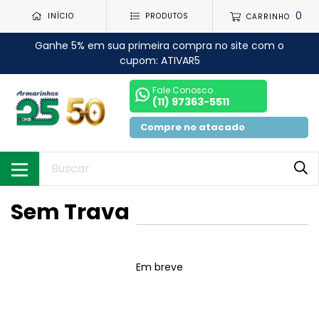
0
INÍCIO
PRODUTOS
CARRINHO
Ganhe 5% em sua primeira compra no site com o
cupom: ATIVAR5
Fale Conosco
(11) 97363-5511
Compre no atacado
Sem Trava
Em breve