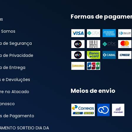
Formas de pagame
as
 Somos
ca de Segurança
ca de Privacidade
ca de Entrega
s e Devoluções
Meios de envio
e no Atacado
Conosco
s de Pagamento
AMENTO SORTEIO DIA DA