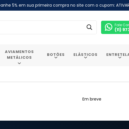
anhe 5% em sua primeira compra no site com o cupom: ATIVA
Fale Co
(11) 9
AVIAMENTOS
BOTÕES
ELÁSTICOS
ENTRETEL
METÁLICOS
Em breve