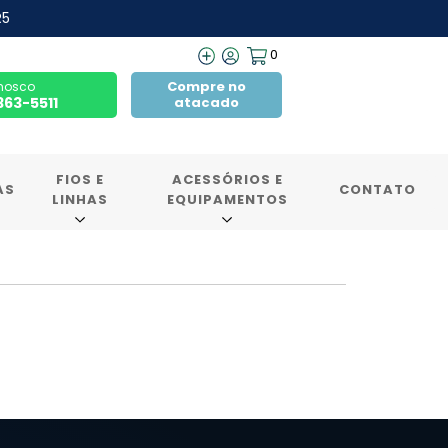
R5
0
Compre no
nosco
7363-5511
atacado
FIOS E
ACESSÓRIOS E
AS
CONTATO
LINHAS
EQUIPAMENTOS