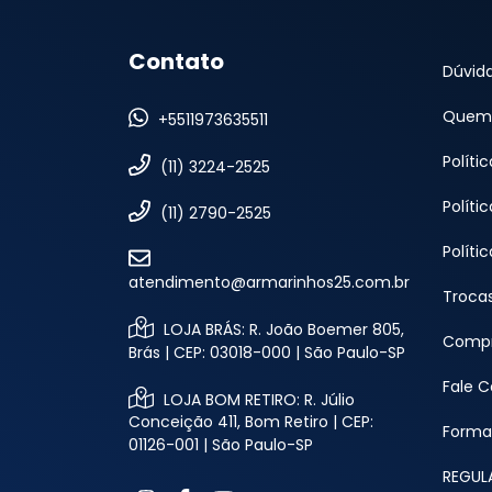
Contato
Dúvid
Quem
+5511973635511
Políti
(11) 3224-2525
Políti
(11) 2790-2525
Políti
atendimento@armarinhos25.com.br
Troca
LOJA BRÁS: R. João Boemer 805,
Compr
Brás | CEP: 03018-000 | São Paulo-SP
Fale 
LOJA BOM RETIRO: R. Júlio
Conceição 411, Bom Retiro | CEP:
Forma
01126-001 | São Paulo-SP
REGUL