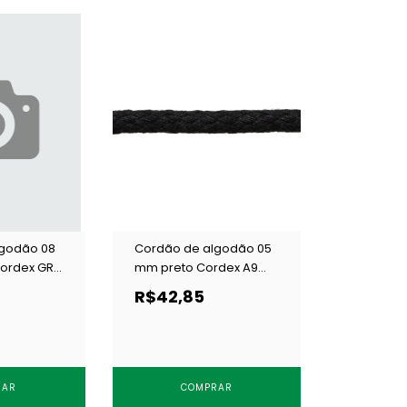
lgodão 08
Cordão de algodão 05
ordex GR
mm preto Cordex A9
ESP c/ 50 m
R$42,85
RAR
COMPRAR