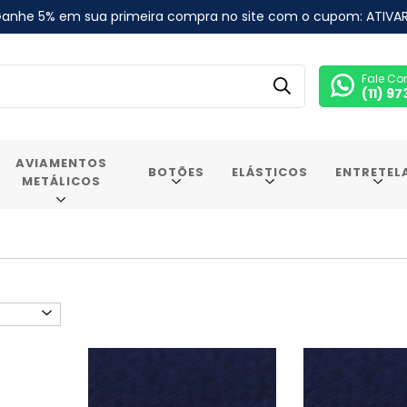
anhe 5% em sua primeira compra no site com o cupom: ATIVA
Fale Co
(11) 9
AVIAMENTOS
BOTÕES
ELÁSTICOS
ENTRETEL
METÁLICOS