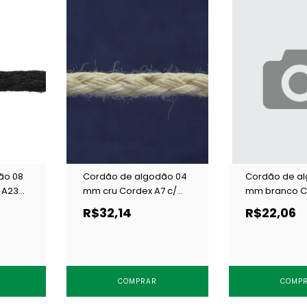
ão 08
Cordão de algodão 04
Cordão de a
 A23
mm cru Cordex A7 c/
mm branco C
100 m
c/ 20 m
R$32,14
R$22,06
COMPRAR
COMP