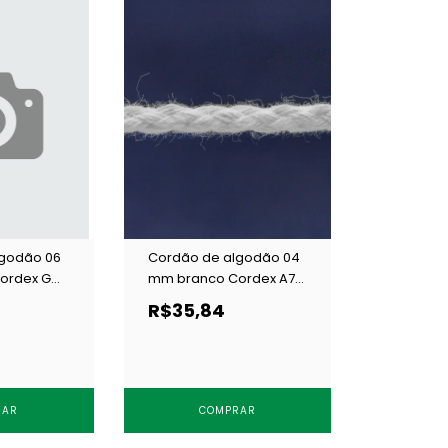
lgodão 06
Cordão de algodão 04
ordex GM
mm branco Cordex A7
c/ 100 m
R$35,84
RAR
COMPRAR