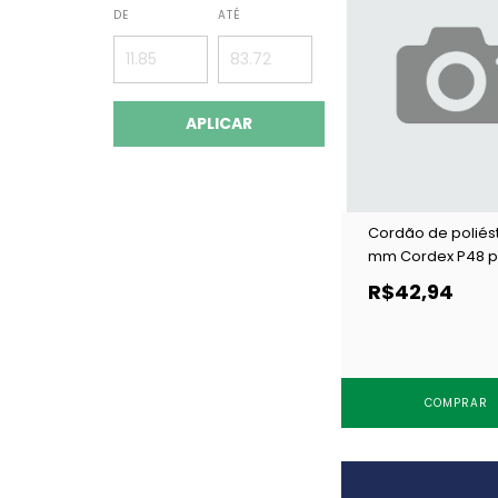
DE
ATÉ
APLICAR
Cordão de poliés
mm Cordex P48 p
c/ 50 m
R$42,94
COMPRAR