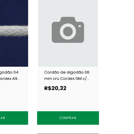
lgodão 04
Cordão de algodão 06
ordex A9
mm cru Cordex GM c/
20 m
R$20,32
RAR
COMPRAR