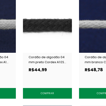
ão 04
Cordão de algodão 04
Cordão de a
x A1
mm preto Cordex A1 ESP
mm branco C
c/ 50 m
c/ 100 m
R$44,99
R$48,78
COMPRAR
COMP