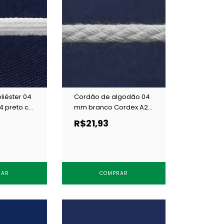
liéster 04
Cordão de algodão 04
 preto c/
mm branco Cordex A2
N c/ 50 m
R$21,93
RAR
COMPRAR