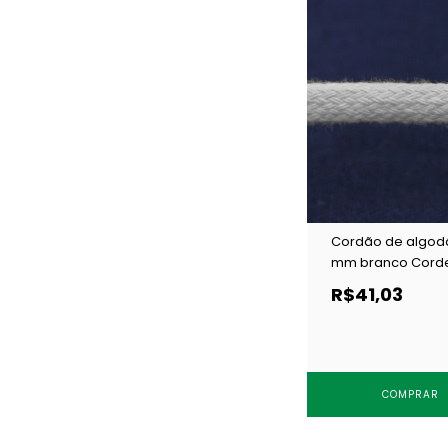
Cordão de algod
mm branco Corde
ESP c/ 50 m
R$41,03
COMPRAR