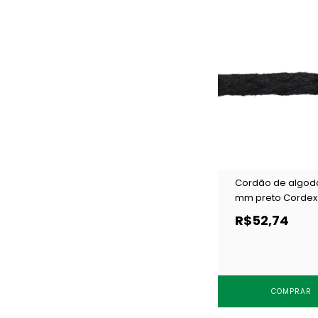
Cordão de algod
mm preto Cordex
c/ 50 m
R$52,74
COMPRAR