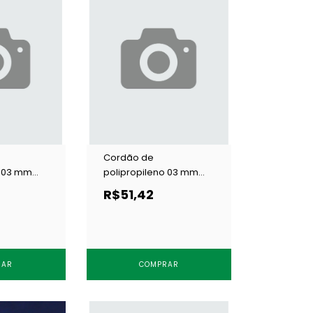
Cordão de
o 03 mm
polipropileno 03 mm
nco c/ 100
Cordex N5 marinho c/
R$51,42
100 m
RAR
COMPRAR