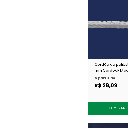
Cordão de poliés
mm Cordex P17 co
50 m
A partir de
R$ 28,09
COMPRAR