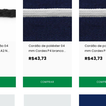
ão 04
Cordão de poliéster 04
Cordão de po
 A2 N
mm Cordex P4 branco
mm Cordex P4
c/ 100 m
100 m
R$43,73
R$43,73
COMPRAR
COMP