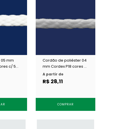
o 05 mm
Cordão de poliéster 04
ores c/ 50
mm Cordex P18 cores c/
50 m
A partir de
R$ 28,11
RAR
COMPRAR