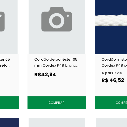
ter 05
Cordão de poliéster 05
Cordão mist
reto
mm Cordex P48 branco
Cordex P48 c
c/ 50 m
m
A partir de
R$42,94
R$ 46,52
COMPRAR
COMP