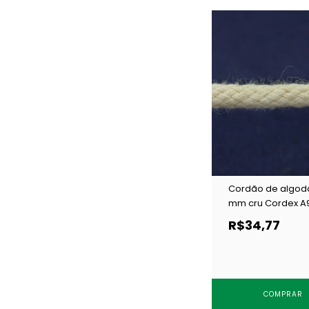
Cordão de algod
mm cru Cordex A
c/ 50 m
R$34,77
COMPRAR