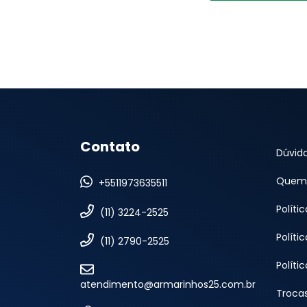
Contato
Dúvid
Quem
+5511973635511
Políti
(11) 3224-2525
Políti
(11) 2790-2525
Políti
atendimento@armarinhos25.com.br
Troca