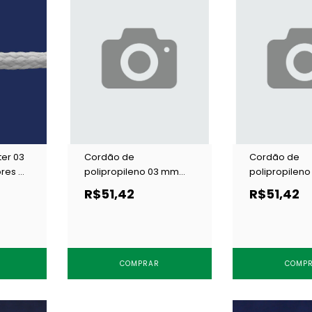
ter 03
Cordão de
Cordão de
res c/
polipropileno 03 mm
polipropilen
Cordex N5 preto c/ 100
Cordex N5 bra
R$51,42
R$51,42
m
m
COMPRAR
COMP