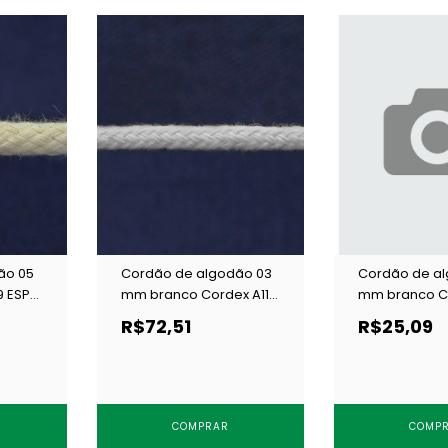
ão 05
Cordão de algodão 03
Cordão de a
9 ESP
mm branco Cordex A11 B
mm branco C
c/ 200 m
c/ 20 m
R$72,51
R$25,09
COMPRAR
COMP