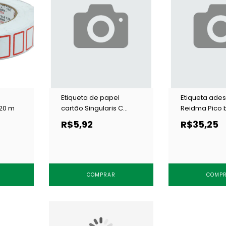
Etiqueta de papel
Etiqueta ades
 20 m
cartão Singularis C
Reidma Pico 
30x38 prata c/ 1000 un
10000 un
R$5,92
R$35,25
COMPRAR
COMP