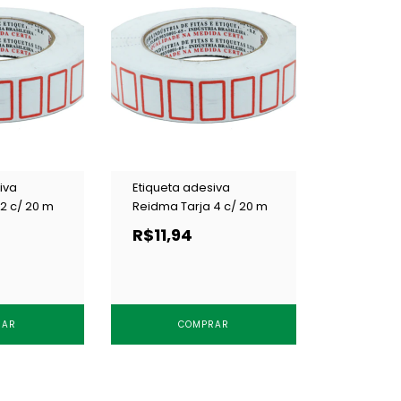
iva
Etiqueta adesiva
2 c/ 20 m
Reidma Tarja 4 c/ 20 m
R$11,94
RAR
COMPRAR