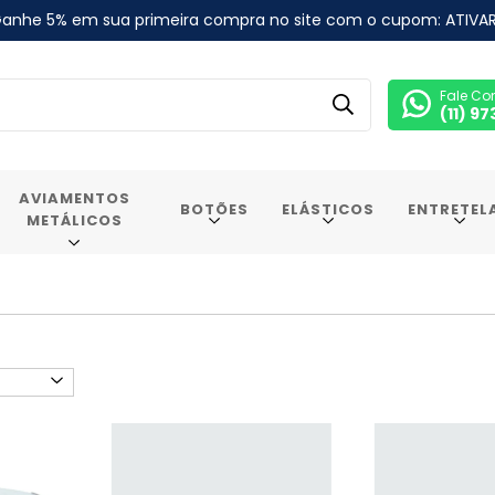
anhe 5% em sua primeira compra no site com o cupom: ATIVA
Fale Co
(11) 9
AVIAMENTOS
BOTÕES
ELÁSTICOS
ENTRETEL
METÁLICOS