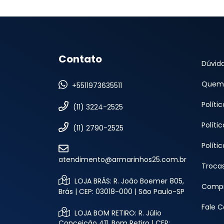
Contato
Dúvid
Quem
+5511973635511
Políti
(11) 3224-2525
Políti
(11) 2790-2525
Políti
atendimento@armarinhos25.com.br
Troca
LOJA BRÁS: R. João Boemer 805,
Compr
Brás | CEP: 03018-000 | São Paulo-SP
Fale 
LOJA BOM RETIRO: R. Júlio
Conceição 411, Bom Retiro | CEP: