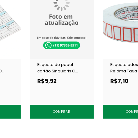
Etiqueta de papel
Etiqueta ades
C
cartão Singularis C
Reidma Tarja 
 un
30x38 branca c/ 1000 un
R$5,92
R$7,10
COMPRAR
COMP