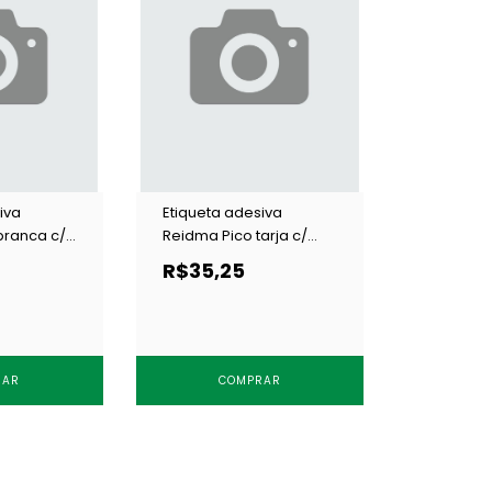
iva
Etiqueta adesiva
branca c/
Reidma Pico tarja c/
10000 un
R$35,25
RAR
COMPRAR