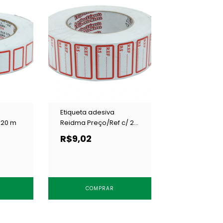
Etiqueta adesiva
 20 m
Reidma Preço/Ref c/ 20
m
R$9,02
COMPRAR