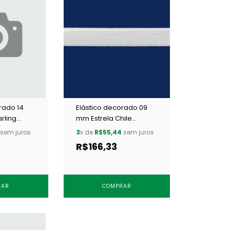
rado 14
Elástico decorado 09
rling
mm Estrela Chile
branco c/ 50 m
sem juros
3
x de
R$55,44
sem juros
R$166,33
RAR
COMPRAR