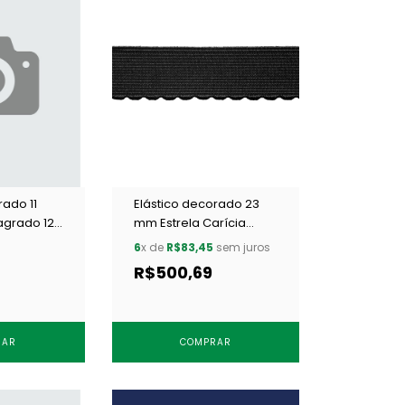
rado 11
Elástico decorado 23
agrado 12
mm Estrela Carícia
 m
preto c/ 50 m
6
x de
R$83,45
sem juros
R$500,69
RAR
COMPRAR