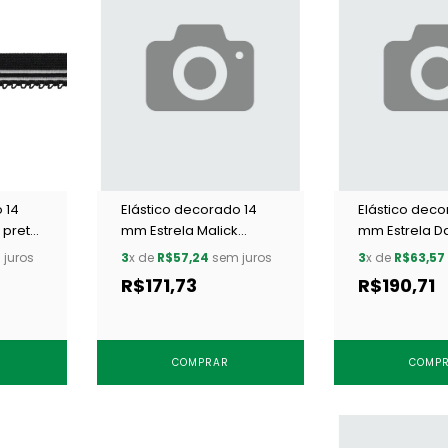
 14
Elástico decorado 14
Elástico deco
 preto
mm Estrela Malick
mm Estrela Da
branco c/ 50 m
preto c/ 50 m
juros
3
x de
R$57,24
sem juros
3
x de
R$63,57
R$171,73
R$190,71
COMPRAR
COMP