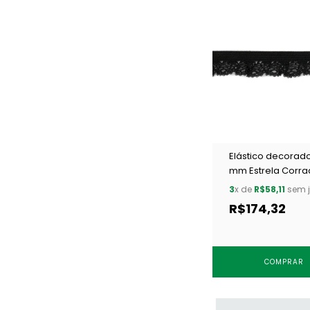
Elástico decorado
mm Estrela Corra
preto c/ 50 m
3
x de
R$58,11
sem j
R$174,32
COMPRAR