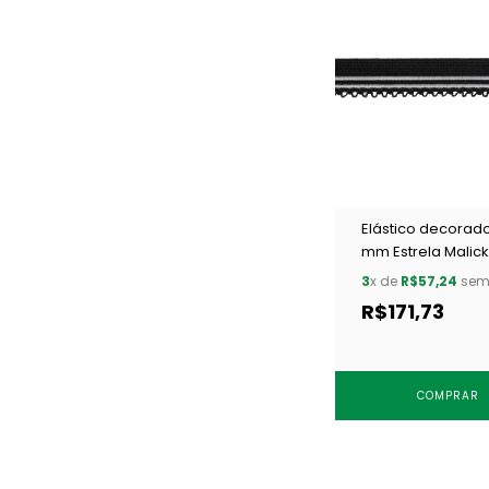
Elástico decorado
mm Estrela Malick
c/ 50 m
3
x de
R$57,24
sem 
R$171,73
COMPRAR