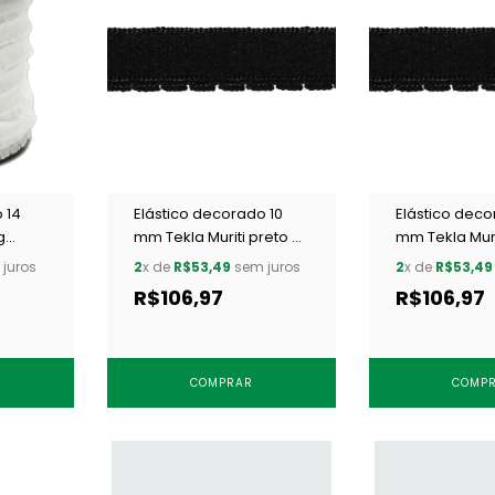
 14
Elástico decorado 10
Elástico deco
g
mm Tekla Muriti preto c/
mm Tekla Muri
50 m
c/ 50 m
juros
2
x de
R$53,49
sem juros
2
x de
R$53,49
R$106,97
R$106,97
COMPRAR
COMP