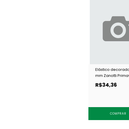
Elástico decorado
mm Zanotti Prima
12 preto c/ 50 m
R$34,36
COMPRAR