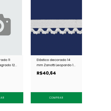
rado 11
Elástico decorado 14
agrado 12
mm Zanotti Leopardo 15
preto c/ 50 m
R$40,64
RAR
COMPRAR