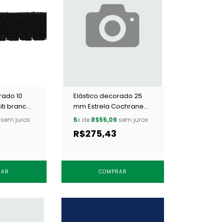
rado 10
Elástico decorado 25
ti branco
mm Estrela Cochrane
Festa preto c/ 50 m
sem juros
5
x de
R$55,09
sem juros
R$275,43
RAR
COMPRAR