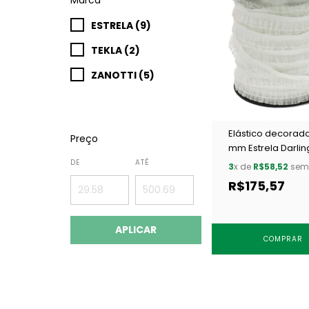
ESTRELA (9)
TEKLA (2)
ZANOTTI (5)
Elástico decorado
Preço
mm Estrela Darlin
branco c/ 50 m
DE
ATÉ
3
x de
R$58,52
sem 
R$175,57
APLICAR
COMPRAR