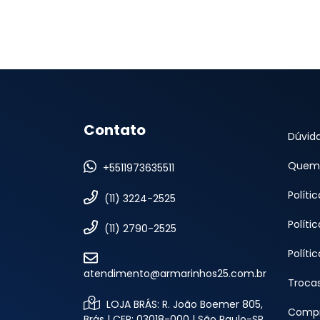
Contato
Dúvid
Quem
+5511973635511
Políti
(11) 3224-2525
Políti
(11) 2790-2525
Políti
atendimento@armarinhos25.com.br
Troca
LOJA BRÁS: R. João Boemer 805,
Compr
Brás | CEP: 03018-000 | São Paulo-SP