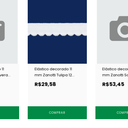
 11
Elástico decorado 11
Elástico deco
vera
mm Zanotti Tulipa 12
mm Zanotti S
preto c/ 50 m
preto c/ 50 m
R$29,58
R$53,45
COMPRAR
COMP