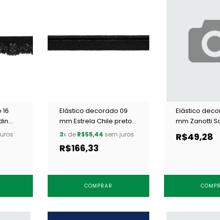
 16
Elástico decorado 09
Elástico deco
din
mm Estrela Chile preto
mm Zanotti S
c/ 50 m
branco c/ 50
uros
3
x de
R$55,44
sem juros
R$49,28
R$166,33
COMPRAR
COMP