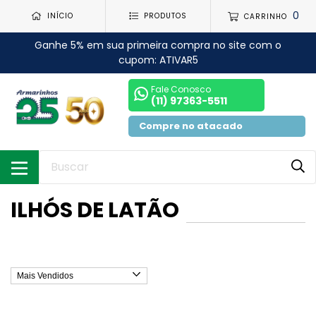
0
INÍCIO
PRODUTOS
CARRINHO
Ganhe 5% em sua primeira compra no site com o
cupom: ATIVAR5
Fale Conosco
(11) 97363-5511
Compre no atacado
ILHÓS DE LATÃO