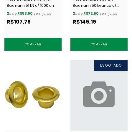
Baxmann 51 LN c/ 1000 un
Baxmann 50 branco c/
1000 un
2
x de
R$53,90
sem juros
2
x de
R$72,60
sem juros
R$107,79
R$145,19
COMPRAR
COMPRAR
ESGOTADO