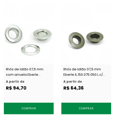
Ilhós de latão 07,5 mm
Ilhós de latão 07,5 mm
com arruela Eberle
Eberle IL.150.075.050.L c/
IL.150.075.050.L CA c/ 200 un
200 un
A partir de
A partir de
R$ 94,70
R$ 64,36
COMPRAR
COMPRAR