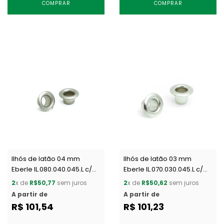
COMPRAR
COMPRAR
Ilhós de latão 04 mm
Ilhós de latão 03 mm
Eberle IL.080.040.045.L c/
Eberle IL.070.030.045.L c/
1000 un
1000 un
2
x de
R$50,77
sem juros
2
x de
R$50,62
sem juros
A partir de
A partir de
R$ 101,54
R$ 101,23