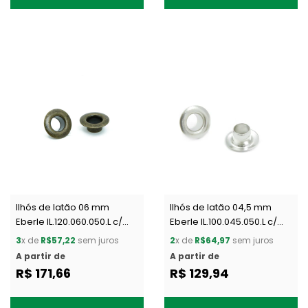
Ilhós de latão 06 mm
Ilhós de latão 04,5 mm
Eberle IL.120.060.050.L c/
Eberle IL.100.045.050.L c/
1000 un
1000 un
3
x de
R$57,22
sem juros
2
x de
R$64,97
sem juros
A partir de
A partir de
R$ 171,66
R$ 129,94