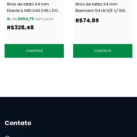
Ilhós de latão 04 mm
Ilhós de latão 04 mm
Eberle IL.080.040.045.L DOU
Baxmann 54 LN S/E c/ 1000
c/ 1000 un
un
6
x de
R$54,75
sem juros
R$74,89
R$328,48
COMPRAR
COMPRAR
Contato