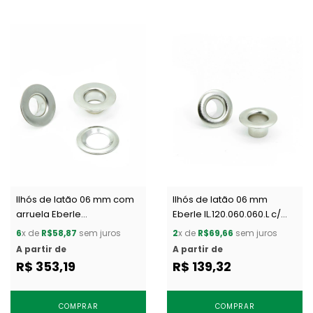
Ilhós de latão 06 mm com
Ilhós de latão 06 mm
arruela Eberle
Eberle IL.120.060.060.L c/
IL.135.060.050.L CA c/ 1000
1000 un
6
x de
R$58,87
sem juros
2
x de
R$69,66
sem juros
un
A partir de
A partir de
R$ 353,19
R$ 139,32
COMPRAR
COMPRAR