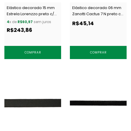
Elástico decorado 15 mm
Elástico decorado 06 mm
Estrela Lorenzzo preto c/
Zanotti Cactus 7 N preto c/
50 m
50 m
4
x de
R$60,97
sem juros
R$45,14
R$243,86
COMPRAR
COMPRAR