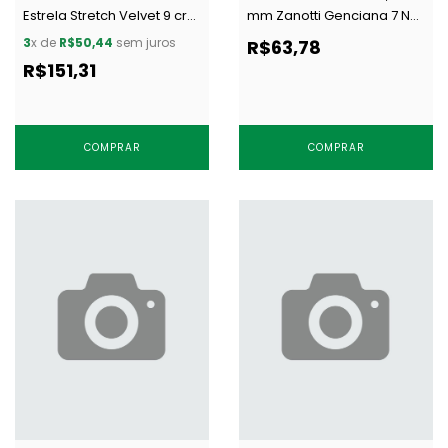
Estrela Stretch Velvet 9 cru
mm Zanotti Genciana 7 N
c/ 50 m
branco c/ 50 m
3
x de
R$50,44
sem juros
R$63,78
R$151,31
COMPRAR
COMPRAR