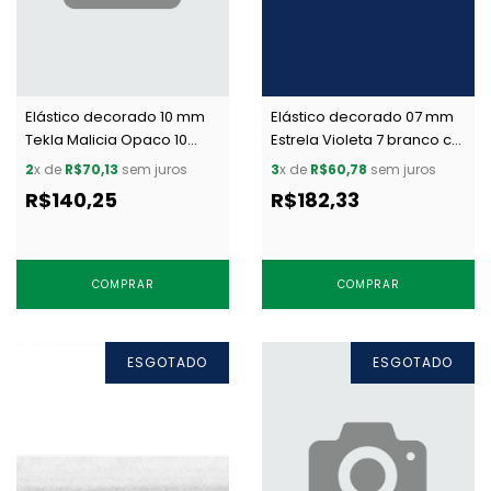
Elástico decorado 10 mm
Elástico decorado 07 mm
Tekla Malicia Opaco 10
Estrela Violeta 7 branco c/
preto c/ 50 m
50 m
2
x de
R$70,13
sem juros
3
x de
R$60,78
sem juros
R$140,25
R$182,33
COMPRAR
COMPRAR
ESGOTADO
ESGOTADO