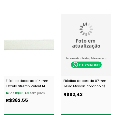
Elástico decorado 14 mm
Elástico decorado 07 mm
Estrela Stretch Velvet 14
Tekla Maison 7 branco c/
branco c/ 50 m
50 m
6
x de
R$60,43
sem juros
R$92,42
R$362,55