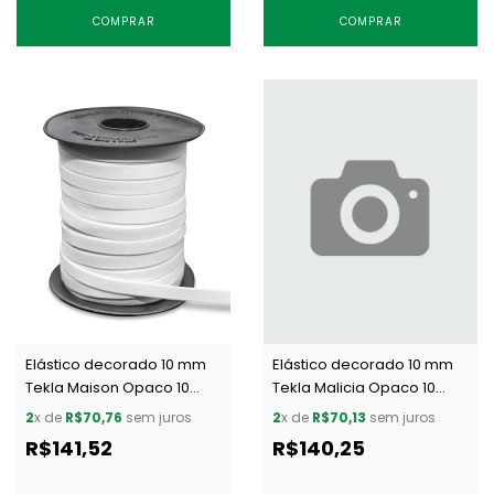
COMPRAR
COMPRAR
Elástico decorado 10 mm
Elástico decorado 10 mm
Tekla Maison Opaco 10
Tekla Malicia Opaco 10
branco c/ 50 m
branco c/ 50 m
2
x de
R$70,76
sem juros
2
x de
R$70,13
sem juros
R$141,52
R$140,25