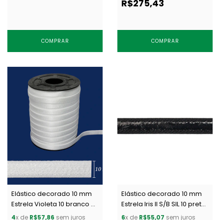
R$275,43
COMPRAR
COMPRAR
Elástico decorado 10 mm
Elástico decorado 10 mm
Estrela Violeta 10 branco c/
Estrela Iris II S/B SIL 10 preto
50 m
c/ 50 m
4
x de
R$57,86
sem juros
6
x de
R$55,07
sem juros