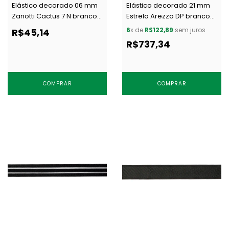
Elástico decorado 06 mm
Elástico decorado 21 mm
Zanotti Cactus 7 N branco
Estrela Arezzo DP branco
c/ 50 m
c/ 50 m
6
x de
R$122,89
sem juros
R$45,14
R$737,34
COMPRAR
COMPRAR