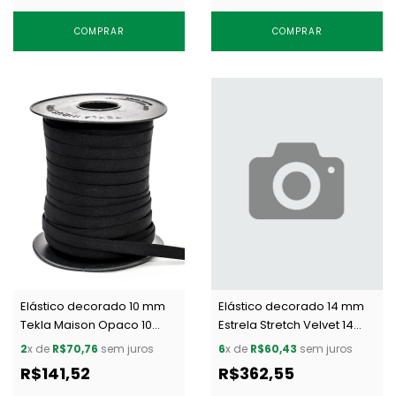
COMPRAR
COMPRAR
Elástico decorado 10 mm
Elástico decorado 14 mm
Tekla Maison Opaco 10
Estrela Stretch Velvet 14
preto c/ 50 m
preto c/ 50 m
2
x de
R$70,76
sem juros
6
x de
R$60,43
sem juros
R$141,52
R$362,55