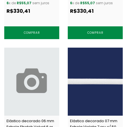
chocolate c/ 50 m
branco c/ 50 m
6
x de
R$55,07
sem juros
6
x de
R$55,07
sem juros
R$330,41
R$330,41
COMPRAR
COMPRAR
Elástico decorado 06 mm
Elástico decorado 07 mm
Estrela Stretch Velvet 6 cru
Estrela Violeta 7 cru c/ 50