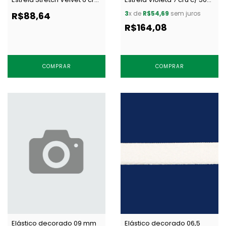
c/ 50 m
m
3
x de
R$54,69
sem juros
R$88,64
R$164,08
COMPRAR
COMPRAR
Elástico decorado 09 mm
Elástico decorado 06,5