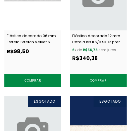
Elástico decorado 06 mm
Elástico decorado 12 mm
Estrela Stretch Velvet 6
Estrela Iris II S/B SIL 12 preto
branco c/ 50 m
c/ 50 m
6
x de
R$56,73
sem juros
R$98,50
R$340,36
COMPRAR
COMPRAR
ESGOTADO
ESGOTADO