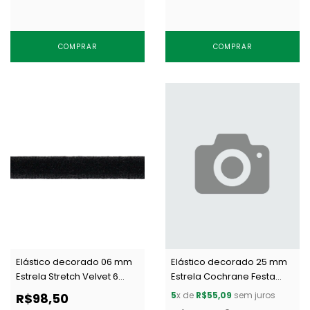
COMPRAR
COMPRAR
Elástico decorado 06 mm
Elástico decorado 25 mm
Estrela Stretch Velvet 6
Estrela Cochrane Festa
preto c/ 50 m
preto c/ 50 m
5
x de
R$55,09
sem juros
R$98,50