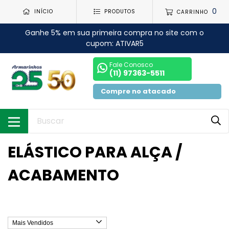
0
INÍCIO
PRODUTOS
CARRINHO
Ganhe 5% em sua primeira compra no site com o
cupom: ATIVAR5
Fale Conosco
(11) 97363-5511
Compre no atacado
ELÁSTICO PARA ALÇA /
ACABAMENTO