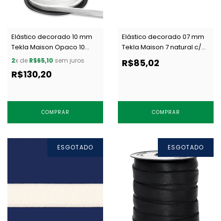
Elástico decorado 10 mm
Elástico decorado 07 mm
Tekla Maison Opaco 10
Tekla Maison 7 natural c/
natural c/ 50 m
50 m
2
x de
R$65,10
sem juros
R$85,02
R$130,20
COMPRAR
COMPRAR
ESGOTADO
ESGOTADO