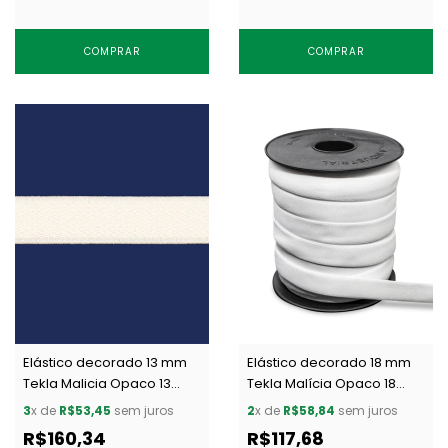
COMPRAR
COMPRAR
Elástico decorado 13 mm
Elástico decorado 18 mm
Tekla Malicia Opaco 13
Tekla Malícia Opaco 18
branco c/ 50 m
branco c/ 30 m
3
x de
R$53,45
sem juros
2
x de
R$58,84
sem juros
R$160,34
R$117,68