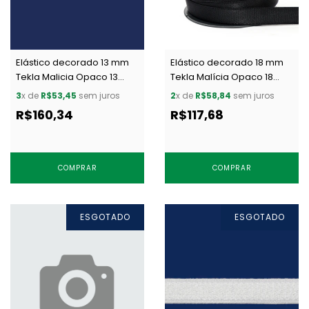
Elástico decorado 13 mm
Elástico decorado 18 mm
Tekla Malicia Opaco 13
Tekla Malícia Opaco 18
preto c/ 50 m
preto c/ 30 m
3
x de
R$53,45
sem juros
2
x de
R$58,84
sem juros
R$160,34
R$117,68
COMPRAR
COMPRAR
ESGOTADO
ESGOTADO