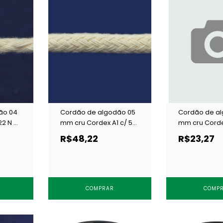
ão 04
Cordão de algodão 05
Cordão de a
2 N c/
mm cru Cordex A1 c/ 50
mm cru Corde
m
m
R$48,22
R$23,27
COMPRAR
COMP