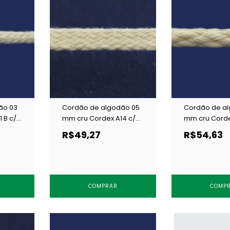
ão 03
Cordão de algodão 05
Cordão de a
 B c/
mm cru Cordex A14 c/
mm cru Corde
100 m
50 m
R$49,27
R$54,63
COMPRAR
COMP