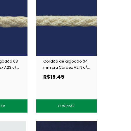
lgodão 08
Cordão de algodão 04
x A23 c/
mm cru Cordex A2 N c/
50 m
R$19,45
RAR
COMPRAR