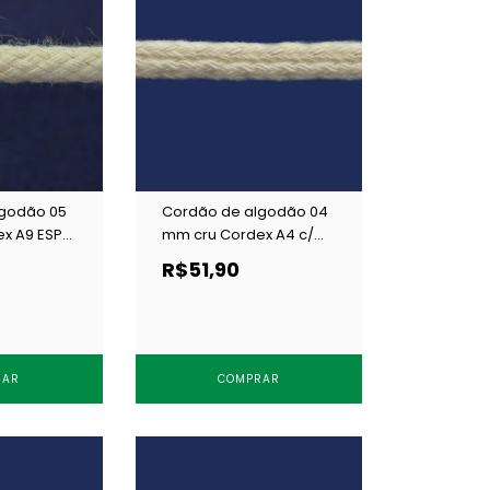
lgodão 05
Cordão de algodão 04
x A9 ESP
mm cru Cordex A4 c/
100 m
R$51,90
RAR
COMPRAR