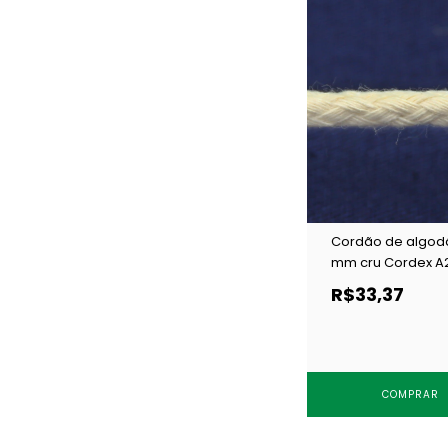
Cordão de algod
mm cru Cordex A
c/ 50 m
R$33,37
COMPRAR