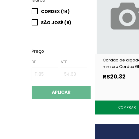
CORDEX (14)
SÃO JOSÉ (6)
Preço
Cordão de algod
DE
ATÉ
mm cru Cordex G
20 m
R$20,32
APLICAR
COMPRAR