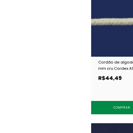
Cordão de algod
mm cru Cordex A11
200 m
R$44,49
COMPRAR