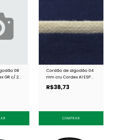
lgodão 08
Cordão de algodão 04
x GR c/ 20
mm cru Cordex A1 ESP
c/ 50 m
R$38,73
RAR
COMPRAR