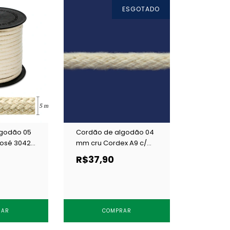
ESGOTADO
lgodão 05
Cordão de algodão 04
osé 3042
mm cru Cordex A9 c/
100 m
R$37,90
RAR
COMPRAR