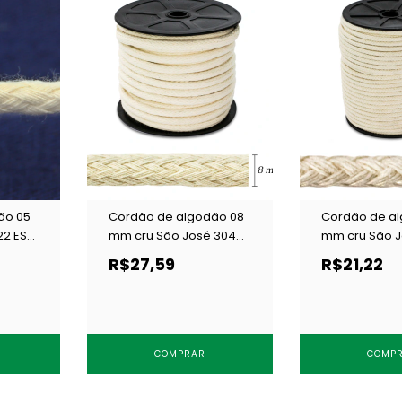
ão 05
Cordão de algodão 08
Cordão de a
22 ESP
mm cru São José 3044
mm cru São J
c/ 20 m
c/ 20 m
R$27,59
R$21,22
COMPRAR
COMP