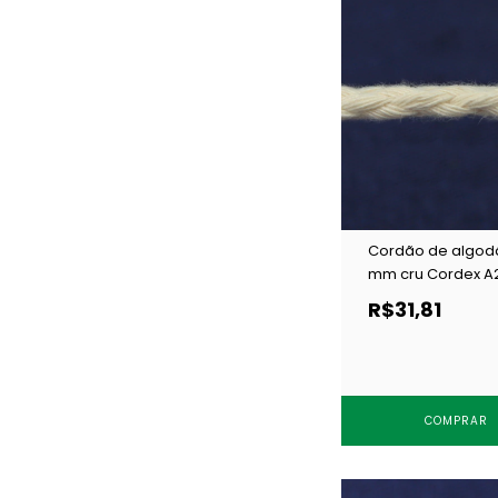
Cordão de algod
mm cru Cordex A2
50 m
R$31,81
COMPRAR