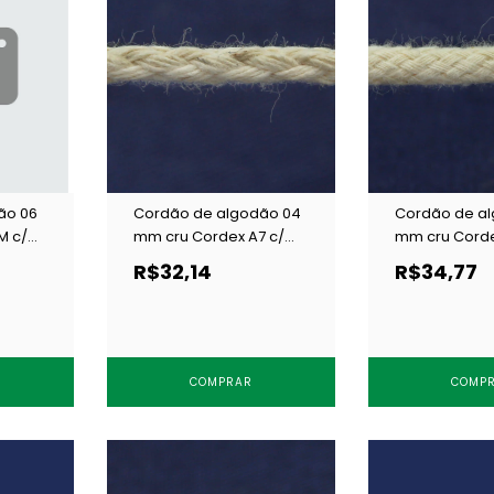
ão 06
Cordão de algodão 04
Cordão de a
M c/
mm cru Cordex A7 c/
mm cru Corde
100 m
c/ 50 m
R$32,14
R$34,77
COMPRAR
COMP