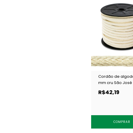
Cordão de algod
mm cru São José
c/ 20 m
R$42,19
COMPRAR