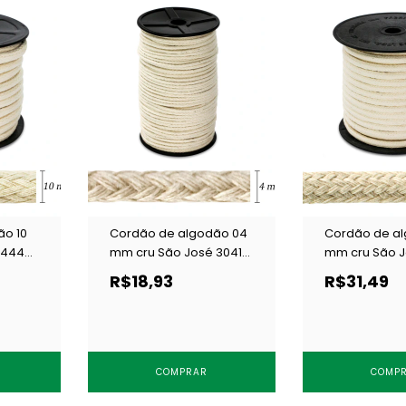
ão 10
Cordão de algodão 04
Cordão de a
 4445
mm cru São José 3041
mm cru São J
c/ 50 m
c/ 50 m
R$18,93
R$31,49
COMPRAR
COMP