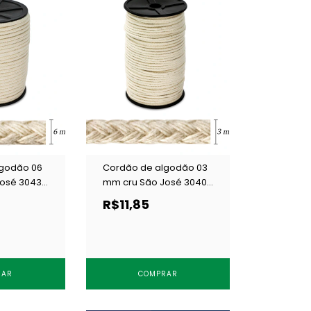
lgodão 06
Cordão de algodão 03
osé 3043
mm cru São José 3040
c/ 50 m
R$11,85
RAR
COMPRAR