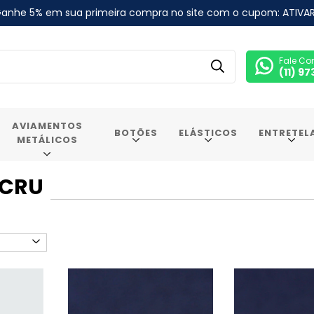
anhe 5% em sua primeira compra no site com o cupom: ATIVA
Fale Co
(11) 9
AVIAMENTOS
BOTÕES
ELÁSTICOS
ENTRETEL
METÁLICOS
 CRU