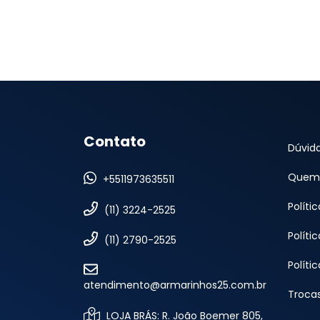
Contato
Dúvid
Quem
+5511973635511
Políti
(11) 3224-2525
Políti
(11) 2790-2525
Políti
atendimento@armarinhos25.com.br
Troca
LOJA BRÁS: R. João Boemer 805,