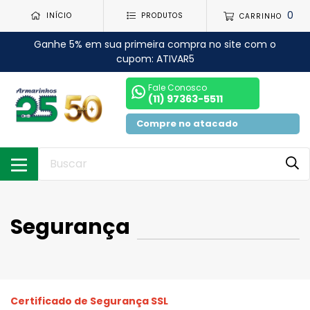
0
INÍCIO
PRODUTOS
CARRINHO
Ganhe 5% em sua primeira compra no site com o
cupom: ATIVAR5
Fale Conosco
(11) 97363-5511
Compre no atacado
Segurança
Certificado de Segurança SSL