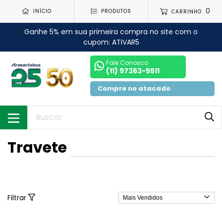
0
INÍCIO
PRODUTOS
CARRINHO
Ganhe 5% em sua primeira compra no site com o
cupom: ATIVAR5
Fale Conosco
(11) 97363-5511
Compre no atacado
Travete
Filtrar