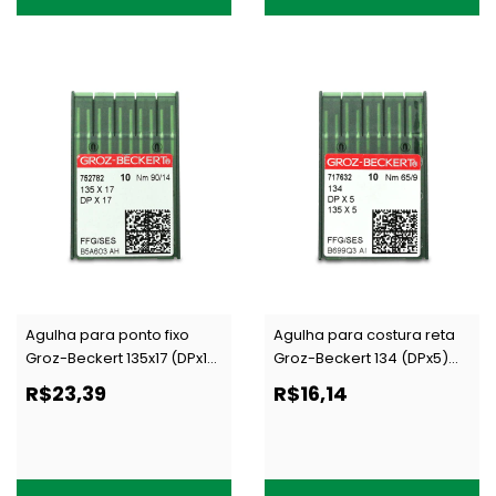
Agulha para ponto fixo
Agulha para costura reta
Groz-Beckert 135x17 (DPx17)
Groz-Beckert 134 (DPx5)
FFG/SES c/10 un
FFG/SES c/10 un
R$23,39
R$16,14