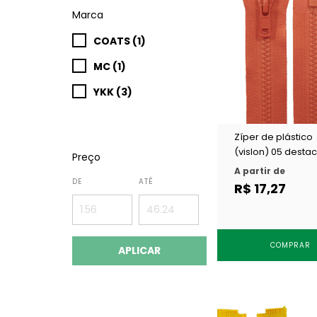
Marca
COATS (1)
MC (1)
YKK (3)
Zíper de plástico
(vislon) 05 desta
Preço
YKK VSOR 56 c/ 1 
A partir de
DE
ATÉ
R$ 17,27
COMPRAR
APLICAR