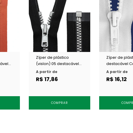
Zíper de plástico
Zíper de plás
cável
(vislon) 05 destacável
destacável C
un
YKK VSOR 56 2TONE c/ 1
227 (P60-9) c/
A partir de
A partir de
un
R$ 17,86
R$ 16,12
COMPRAR
COMP