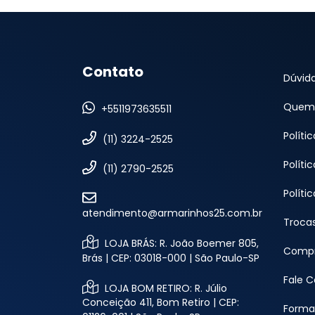
Contato
Dúvid
Quem
+5511973635511
Políti
(11) 3224-2525
Políti
(11) 2790-2525
Políti
atendimento@armarinhos25.com.br
Troca
LOJA BRÁS: R. João Boemer 805,
Compr
Brás | CEP: 03018-000 | São Paulo-SP
Fale 
LOJA BOM RETIRO: R. Júlio
Conceição 411, Bom Retiro | CEP:
Forma