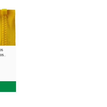
05
005