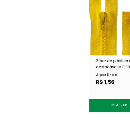
Zíper de plástico 
destacável MC 0
DEST c/ 1 un
A partir de
R$ 1,56
COMPRAR