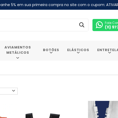
anhe 5% em sua primeira compra no site com o cupom: ATIVA
Fale Co
(11) 9
AVIAMENTOS
BOTÕES
ELÁSTICOS
ENTRETEL
METÁLICOS