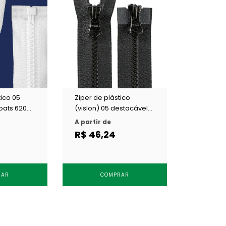
tico 05
Ziper de plástico
oats 6200
(vislon) 05 destacável
 1 un
c/ 2 cursores YKK VSMR
A partir de
5* DA8LH c/ 1 un
R$ 46,24
RAR
COMPRAR