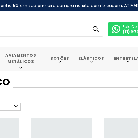
anhe 5% em sua primeira compra no site com o cupom: ATIVA
Fale Co
(11) 9
AVIAMENTOS
BOTÕES
ELÁSTICOS
ENTRETEL
METÁLICOS
CO