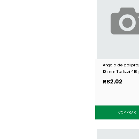
Argola de polipro
13 mm Terlizzi 419
c/ 100 un
R$2,02
COMPRAR