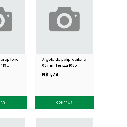
ipropileno
Argola de polipropileno
 419
08 mm Terlizzi 1085
 un
branca c/ 100 un
R$1,79
RAR
COMPRAR