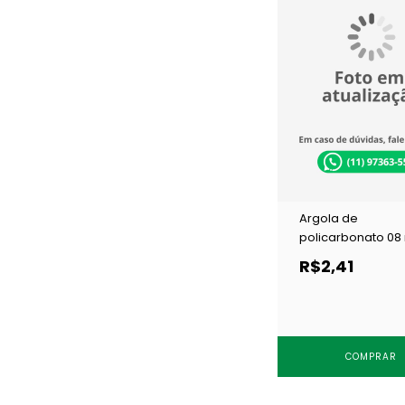
Argola de
policarbonato 0
Terlizzi 1085 trans
R$2,41
100 un
COMPRAR