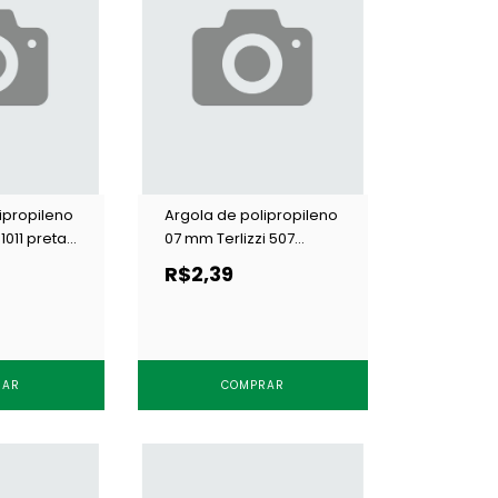
ipropileno
Argola de polipropileno
1011 preta
07 mm Terlizzi 507
branca c/ 100 un
R$2,39
RAR
COMPRAR