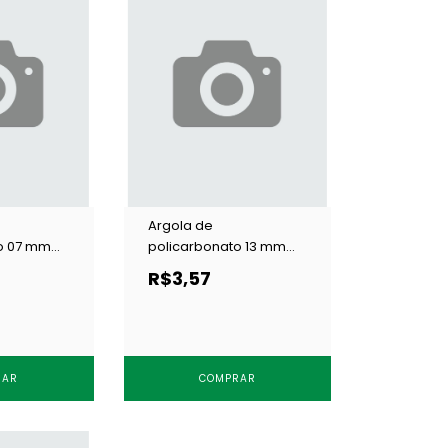
Argola de
o 07 mm
policarbonato 13 mm
ansp c/ 100
Terlizzi 419 transp c/ 100
R$3,57
un
RAR
COMPRAR