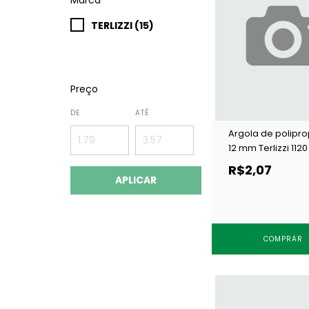
TERLIZZI (15)
Preço
DE
ATÉ
Argola de polipro
12 mm Terlizzi 112
c/ 100 un
R$2,07
APLICAR
COMPRAR