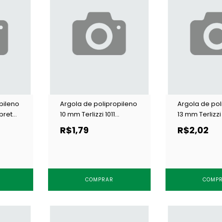
pileno
Argola de polipropileno
Argola de pol
 preta
10 mm Terlizzi 1011
13 mm Terlizzi
branca c/ 100 un
branca c/ 100
R$1,79
R$2,02
COMPRAR
COMP