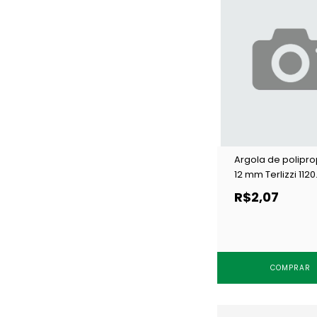
Argola de polipro
12 mm Terlizzi 1120
branca c/ 100 un
R$2,07
COMPRAR