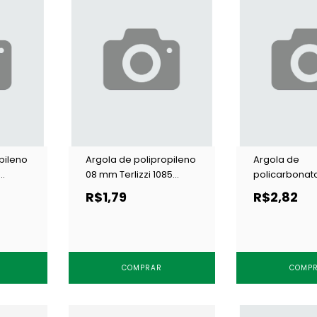
pileno
Argola de polipropileno
Argola de
08 mm Terlizzi 1085
policarbonat
preta c/ 100 un
Terlizzi 507 tr
R$1,79
R$2,82
un
COMPRAR
COMP