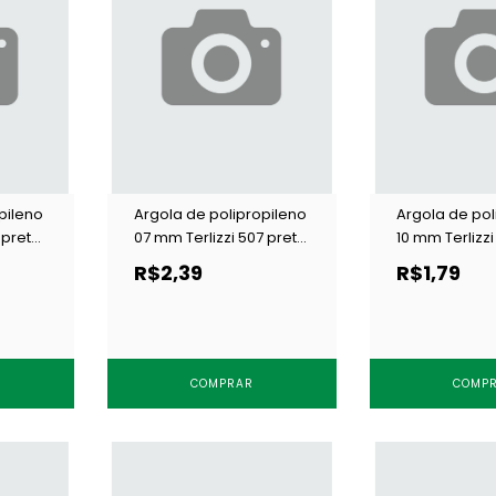
pileno
Argola de polipropileno
Argola de pol
0 preta
07 mm Terlizzi 507 preta
10 mm Terlizzi 
c/ 100 un
c/ 100 un
R$2,39
R$1,79
COMPRAR
COMP