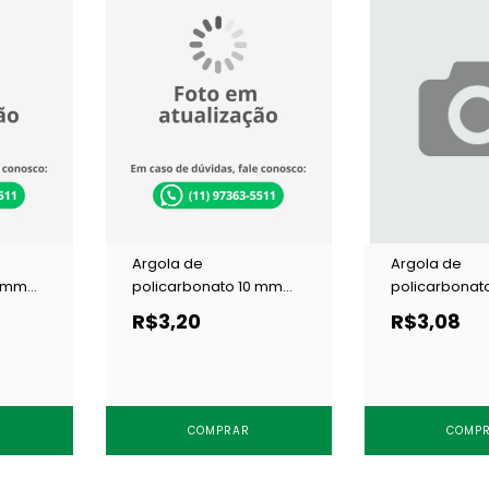
Argola de
Argola de
8 mm
policarbonato 10 mm
policarbonat
p c/
Terlizzi 1011 transp c/ 100
Terlizzi 1120 t
R$3,20
R$3,08
un
un
COMPRAR
COMP