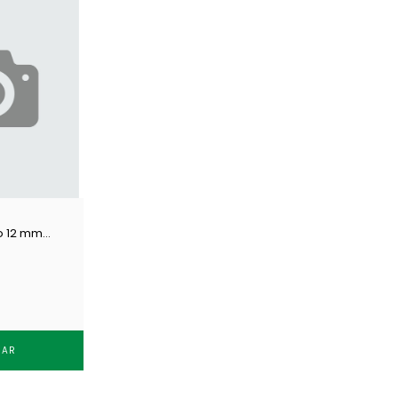
o 12 mm
ransp c/ 100
RAR