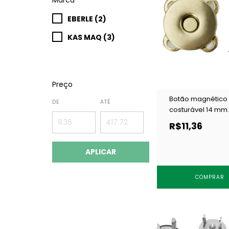
EBERLE (2)
KAS MAQ (3)
Preço
Botão magnético
DE
ATÉ
costurável 14 mm
dourado Kasmaq
R$11,36
JX14C-D c/ 10 un
APLICAR
COMPRAR