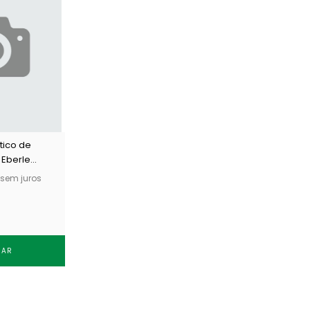
ico de
 Eberle
Q c/ 100 un
sem juros
RAR