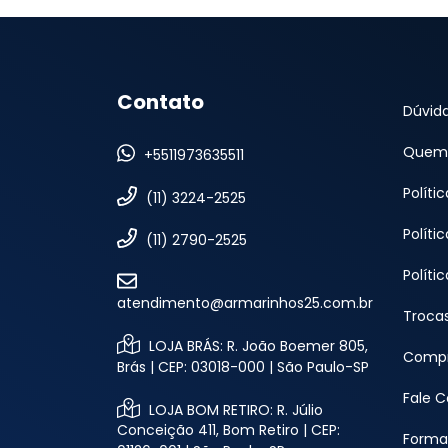
Contato
Dúvid
Quem
+5511973635511
Políti
(11) 3224-2525
Políti
(11) 2790-2525
Políti
atendimento@armarinhos25.com.br
Troca
LOJA BRÁS: R. João Boemer 805,
Compr
Brás | CEP: 03018-000 | São Paulo-SP
Fale 
LOJA BOM RETIRO: R. Júlio
Conceição 411, Bom Retiro | CEP:
Forma