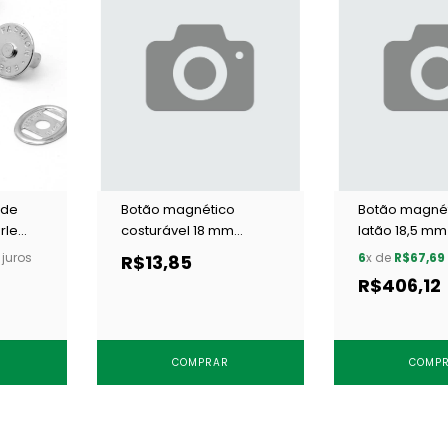
 de
Botão magnético
Botão magnét
rle
costurável 18 mm
latão 18,5 mm
 100 un
dourado Kasmaq
BT8.185.10.L NI
juros
6
x de
R$67,69
R$13,85
JX18C-D c/ 10 un
R$406,12
COMPRAR
COMP