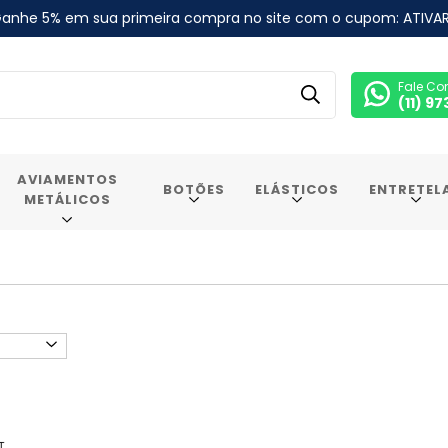
anhe 5% em sua primeira compra no site com o cupom: ATIVA
Fale Co
(11) 9
AVIAMENTOS
BOTÕES
ELÁSTICOS
ENTRETEL
METÁLICOS