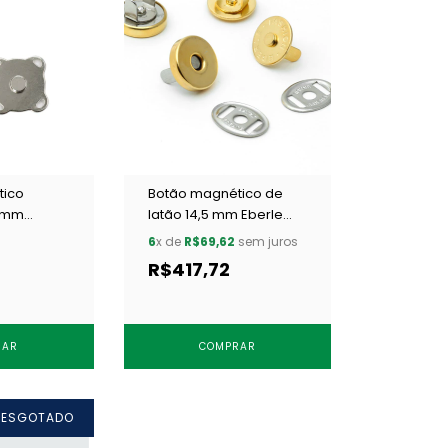
tico
Botão magnético de
4 mm
latão 14,5 mm Eberle
asmaq
BT8.145.10.L DOU c/ 100
6
x de
R$69,62
sem juros
 un
un
R$417,72
RAR
COMPRAR
ESGOTADO