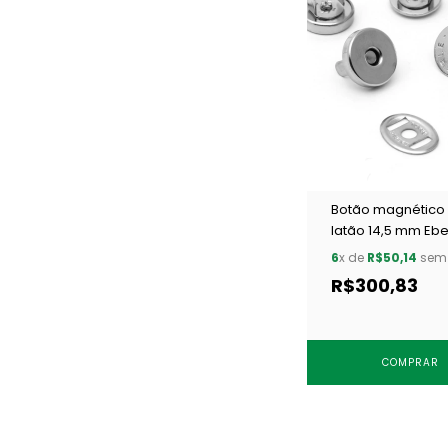
Botão magnético
latão 14,5 mm Ebe
BT8.145.10.L NIQ c/
6
x de
R$50,14
sem 
R$300,83
COMPRAR