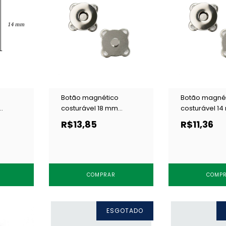
Botão magnético
Botão magné
costurável 18 mm
costurável 1
niquelado Kasmaq
niquelado K
R$13,85
R$11,36
JX18C-N c/ 10 un
JX14C-N c/ 10
COMPRAR
COMP
ESGOTADO