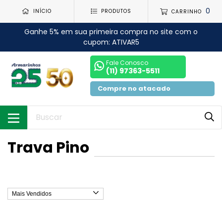
0
INÍCIO
PRODUTOS
CARRINHO
Ganhe 5% em sua primeira compra no site com o
cupom: ATIVAR5
Fale Conosco
(11) 97363-5511
Compre no atacado
Trava Pino