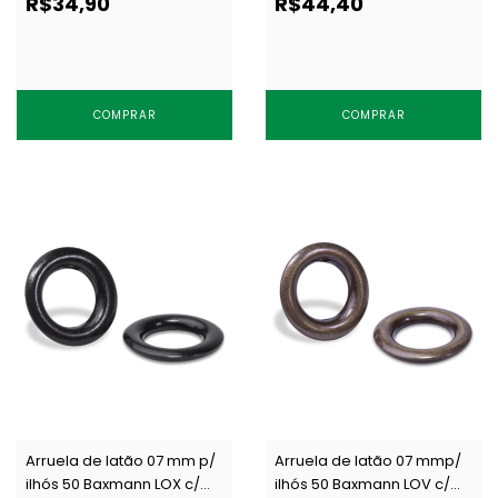
R$34,90
R$44,40
un
COMPRAR
COMPRAR
Arruela de latão 07 mm p/
Arruela de latão 07 mmp/
ilhós 50 Baxmann LOX c/
ilhós 50 Baxmann LOV c/