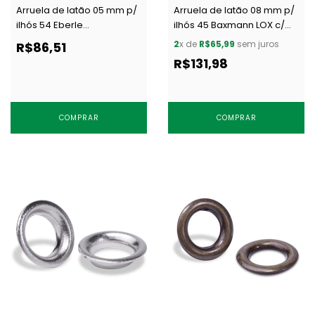
Arruela de latão 05 mm p/
Arruela de latão 08 mm p/
ilhós 54 Eberle
ilhós 45 Baxmann LOX c/
AR.085.050.05.L NIQ c/ 1000
1000 un
2
x de
R$65,99
sem juros
R$86,51
un
R$131,98
COMPRAR
COMPRAR