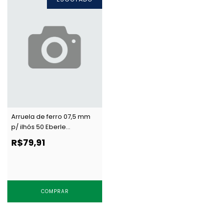
Arruela de ferro 07,5 mm
p/ ilhós 50 Eberle
AR.130.075.10.F NIQ c/ 1000
R$79,91
un
COMPRAR