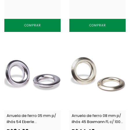
COMPRAR
COMPRAR
Arruela de ferro 05 mm p/
Arruela de ferro 08 mm p/
ilhós 54 Eberle
ilhós 45 Baxmann FL c/ 1000
AR.090.050.20.F NIQ c/ 1000
un