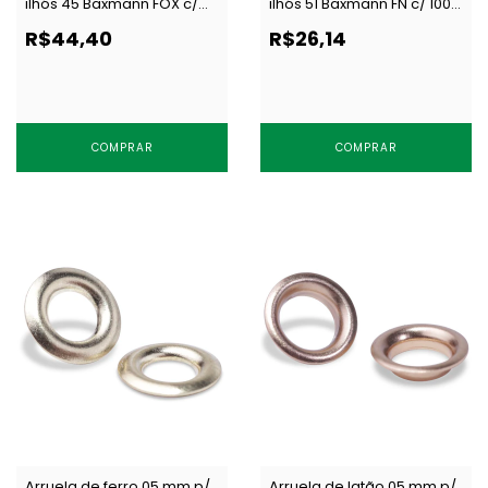
ilhós 45 Baxmann FOX c/
ilhós 51 Baxmann FN c/ 1000
1000 un
un
R$44,40
R$26,14
COMPRAR
COMPRAR
Arruela de ferro 05 mm p/
Arruela de latão 05 mm p/