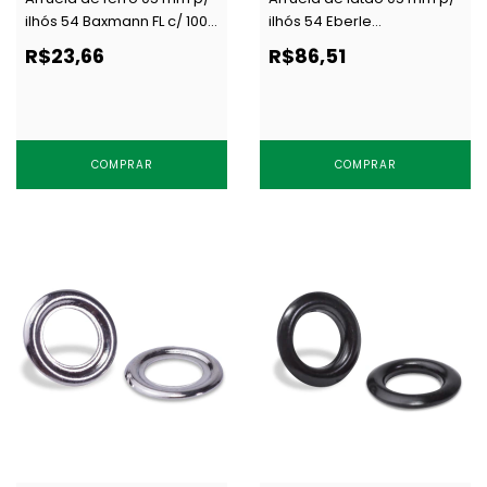
ilhós 54 Baxmann FL c/ 1000
ilhós 54 Eberle
un
AR.085.050.05.L NEWAU c/
R$23,66
R$86,51
1000 un
COMPRAR
COMPRAR