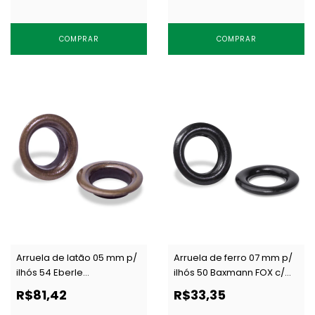
COMPRAR
COMPRAR
Arruela de latão 05 mm p/
Arruela de ferro 07 mm p/
ilhós 54 Eberle
ilhós 50 Baxmann FOX c/
AR.090.050.20.L OXI c/ 1000
1000 un
R$81,42
R$33,35
un