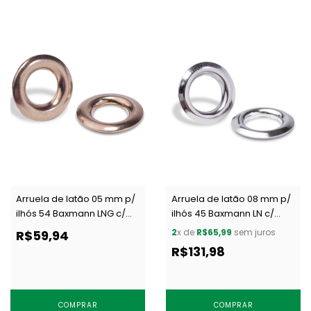
Arruela de latão 05 mm p/
Arruela de latão 08 mm p/
ilhós 54 Baxmann LNG c/
ilhós 45 Baxmann LN c/
1000 un
1000 un
2
x de
R$65,99
sem juros
R$59,94
R$131,98
COMPRAR
COMPRAR