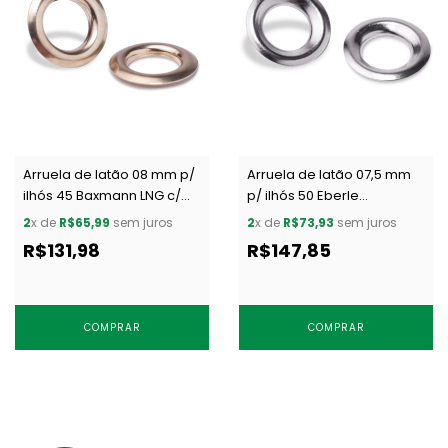
Arruela de latão 08 mm p/
Arruela de latão 07,5 mm
ilhós 45 Baxmann LNG c/
p/ ilhós 50 Eberle
1000 un
AR.130.075.25.L NIQ c/ 1000
2
x de
R$65,99
sem juros
2
x de
R$73,93
sem juros
un
R$131,98
R$147,85
COMPRAR
COMPRAR