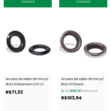
COMPRAR
COMPRAR
Arruela de latão 06 mm p/
Arruela de latão 06 mm p/
ilhós 51 Baxmann LOX c/
ilhós 51 Eberle
1000 un
AR.095.060.25.L OXI c/ 1000
2
x de
R$51,97
sem juros
R$71,33
un
R$103,94