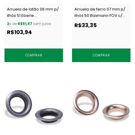
Arruela de latão 06 mm p/
Arruela de ferro 07 mm p/
ilhós 51 Eberle
ilhós 50 Baxmann FOV c/
AR.095.060.25.L NIQ c/ 1000
1000 un
2
x de
R$51,97
sem juros
R$33,35
un
R$103,94
COMPRAR
COMPRAR