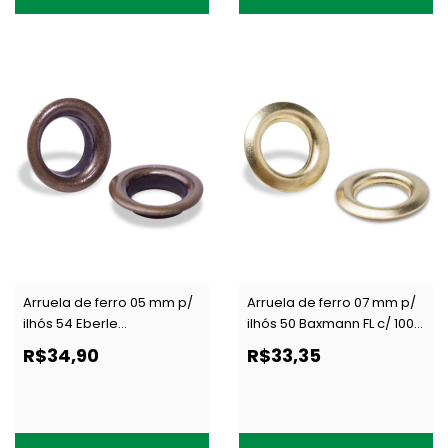
Arruela de ferro 05 mm p/
Arruela de ferro 07 mm p/
ilhós 54 Eberle
ilhós 50 Baxmann FL c/ 1000
AR.090.050.20.F OXI c/ 1000
un
R$34,90
R$33,35
un