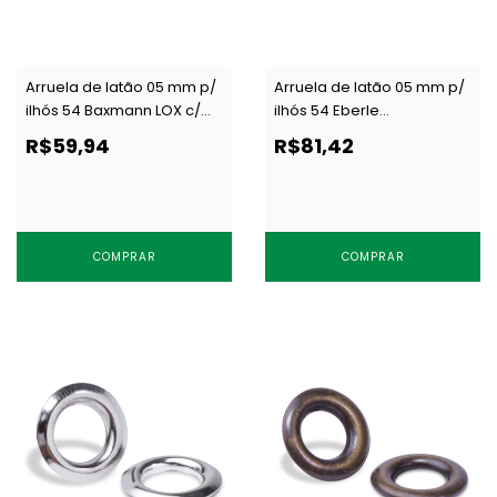
Arruela de latão 05 mm p/
Arruela de latão 05 mm p/
ilhós 54 Baxmann LOX c/
ilhós 54 Eberle
1000 un
AR.090.050.20.L NIQ c/ 1000
R$59,94
R$81,42
un
COMPRAR
COMPRAR