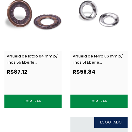
Arruela de latão 04 mm p/
Arruela de ferro 06 mm p/
ilhós 55 Eberle
ilhós 51 Eberle
AR.085.040.05.L OXI c/ 1000
AR.105.060.05.F NIQ c/ 1000
R$87,12
R$56,84
un
un
COMPRAR
COMPRAR
ESGOTADO