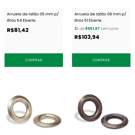
Arruela de latão 05 mm p/
Arruela de latão 06 mm p/
ilhós 54 Eberle
ilhós 51 Eberle
AR.090.050.20.L GRA c/ 1000
AR.095.060.25.L NEWAU c/
2
x de
R$51,97
sem juros
R$81,42
un
1000 un
R$103,94
COMPRAR
COMPRAR