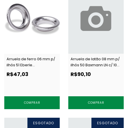
Arruela de ferro 06 mm p/
Arruela de latão 08 mm p/
ilhós 51 Eberle
ilhós 50 Baxmann LN c/ 1000
AR.095.060.25.F NIQ c/ 1000
un
R$47,03
R$90,10
un
COMPRAR
COMPRAR
ESGOTADO
ESGOTADO