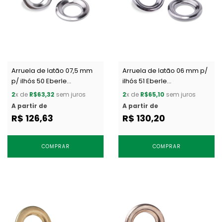
Arruela de latão 07,5 mm
Arruela de latão 06 mm p/
p/ ilhós 50 Eberle
ilhós 51 Eberle
AR.130.075.10.L c/ 1000 un
AR.105.060.05.L c/ 1000 un
2
x de
R$63,32
sem juros
2
x de
R$65,10
sem juros
A partir de
A partir de
R$ 126,63
R$ 130,20
COMPRAR
COMPRAR