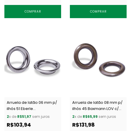
COMPRAR
COMPRAR
Arruela de latão 06 mm p/
Arruela de latão 08 mm p/
ilhós 51 Eberle
ilhós 45 Baxmann LOV c/
AR.095.060.25.L NPT c/ 1000
1000 un
2
x de
R$51,97
sem juros
2
x de
R$65,99
sem juros
un
R$103,94
R$131,98