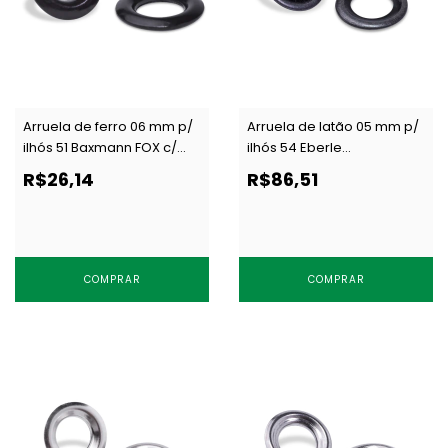
Arruela de ferro 06 mm p/
Arruela de latão 05 mm p/
ilhós 51 Baxmann FOX c/
ilhós 54 Eberle
1000 un
AR.085.050.05.L GRA c/ 1000
R$26,14
R$86,51
un
COMPRAR
COMPRAR