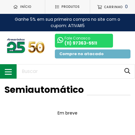
0
INÍCIO
PRODUTOS
CARRINHO
Ganhe 5% em sua primeira compra no site com o
cupom: ATIVAR5
Fale Conosco
(11) 97363-5511
Compre no atacado
Semiautomático
Em breve