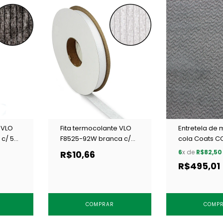
 VLO
Fita termocolante VLO
Entretela de
 c/ 50
F8525-92W branca c/
cola Coats C
50 m
preta c/ 25 m
6
x de
R$82,50
R$10,66
R$495,01
COMPRAR
COMP