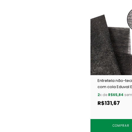
Entretela não-tec
com cola Eduval 
20 preta c/ 50 m
2
x de
R$65,84
sem 
R$131,67
COMPRAR