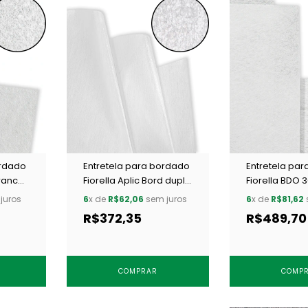
ordado
Entretela para bordado
Entretela pa
branca
Fiorella Aplic Bord dupla
Fiorella BDO 
face c/ 50 m
c/ 200 m
juros
6
x de
R$62,06
sem juros
6
x de
R$81,62
R$372,35
R$489,70
COMPRAR
COMP