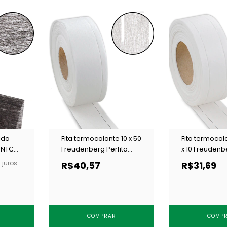
ida
Fita termocolante 10 x 50
Fita termocola
ENTC
Freudenberg Perfita
x 10 Freudenb
4840 branca c/ 50 m
4840 branca 
juros
R$40,57
R$31,69
COMPRAR
COMP