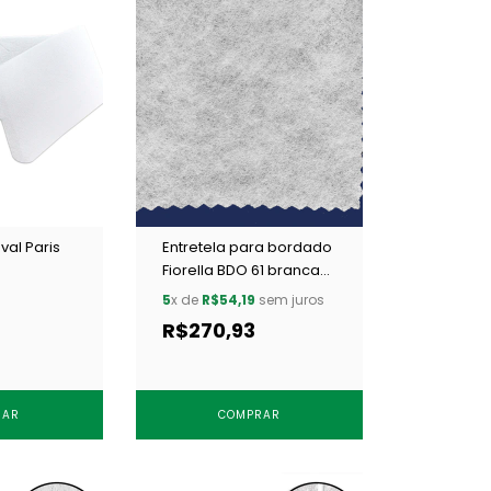
val Paris
Entretela para bordado
Fiorella BDO 61 branca
c/ 100 m
5
x de
R$54,19
sem juros
R$270,93
RAR
COMPRAR