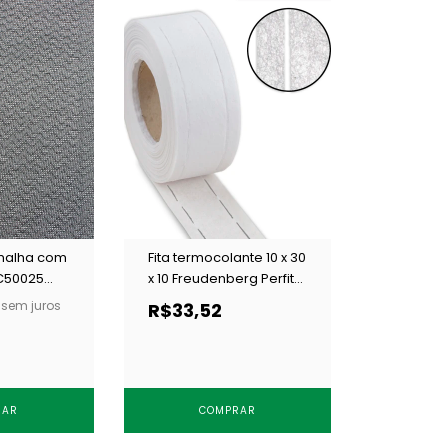
 malha com
Fita termocolante 10 x 30
C50025
x 10 Freudenberg Perfita
4840 branca c/ 50 m
sem juros
R$33,52
RAR
COMPRAR