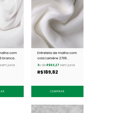
 malha com
Entretela de malha com
03 branca
cola Lainière 2705
branca c/ 25 m
sem juros
3
x de
R$63,27
sem juros
R$189,82
RAR
COMPRAR