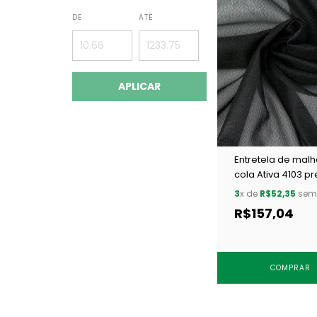
DE
ATÉ
APLICAR
Entretela de mal
cola Ativa 4103 pr
25 m
3
x de
R$52,35
sem 
R$157,04
COMPRAR