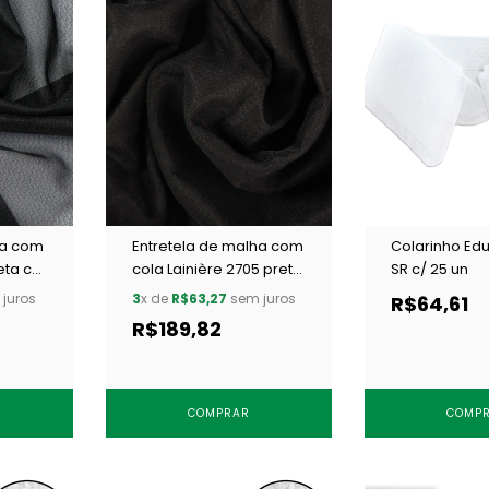
ha com
Entretela de malha com
Colarinho Edu
eta c/
cola Lainière 2705 preta
SR c/ 25 un
c/ 25 m
juros
3
x de
R$63,27
sem juros
R$64,61
R$189,82
COMPRAR
COMP