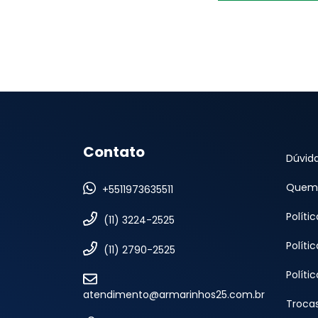
Contato
Dúvid
Quem
+5511973635511
Políti
(11) 3224-2525
Políti
(11) 2790-2525
Políti
atendimento@armarinhos25.com.br
Troca