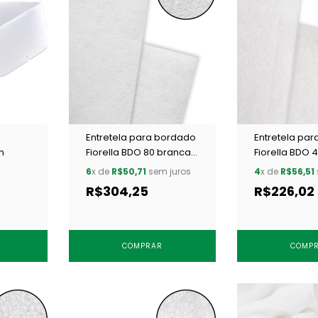
Entretela para bordado
Entretela pa
n
Fiorella BDO 80 branca
Fiorella BDO 
c/ 100 m
c/ 100 m
6
x de
R$50,71
sem juros
4
x de
R$56,51
R$304,25
R$226,02
COMPRAR
COMP