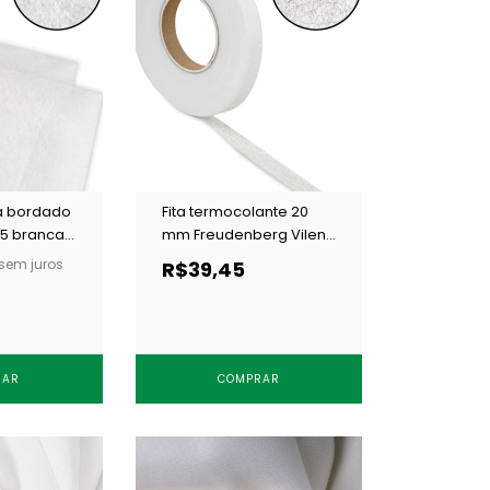
ra bordado
Fita termocolante 20
45 branca
mm Freudenberg Vilene
SL 8 c/ 50 m
sem juros
R$39,45
RAR
COMPRAR