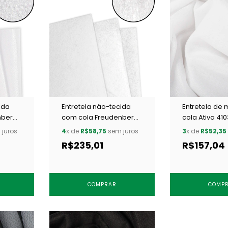
ida
Entretela não-tecida
Entretela de
nberg
com cola Freudenberg
cola Ativa 41
 50 m
4730 branca c/ 50 m
c/ 25 m
juros
4
x de
R$58,75
sem juros
3
x de
R$52,35
R$235,01
R$157,04
COMPRAR
COMP