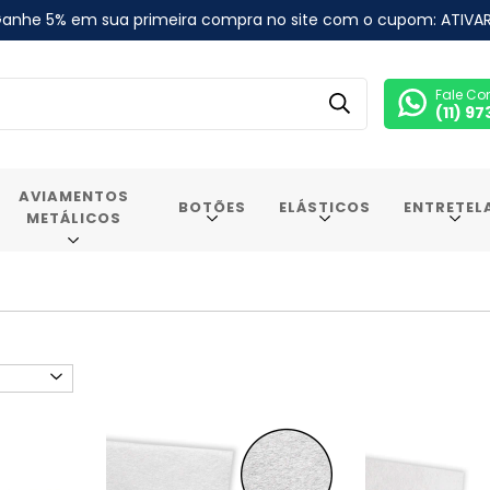
anhe 5% em sua primeira compra no site com o cupom: ATIVA
Fale Co
(11) 9
AVIAMENTOS
BOTÕES
ELÁSTICOS
ENTRETEL
METÁLICOS