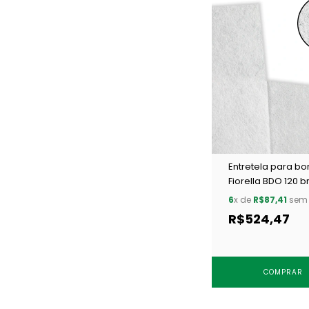
Entretela para b
Fiorella BDO 120 
c/ 100 m
6
x de
R$87,41
sem 
R$524,47
COMPRAR