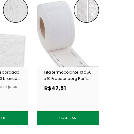
ra bordado
Fita termocolante 10 x 50
30 branca
x 10 Freudenberg Perfita
4840 branca c/ 50 m
sem juros
R$47,51
RAR
COMPRAR