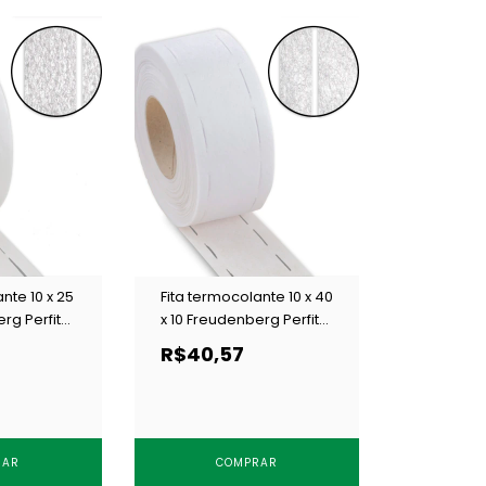
nte 10 x 25
Fita termocolante 10 x 40
erg Perfita
x 10 Freudenberg Perfita
c/ 50 m
4840 branca c/ 50 m
R$40,57
RAR
COMPRAR