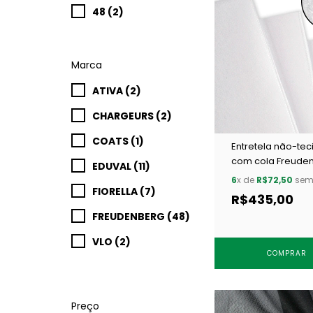
48 (2)
Marca
ATIVA (2)
CHARGEURS (2)
COATS (1)
Entretela não-tec
com cola Freude
EDUVAL (11)
CE 5125 branca c/
6
x de
R$72,50
sem 
FIORELLA (7)
R$435,00
FREUDENBERG (48)
VLO (2)
COMPRAR
Preço