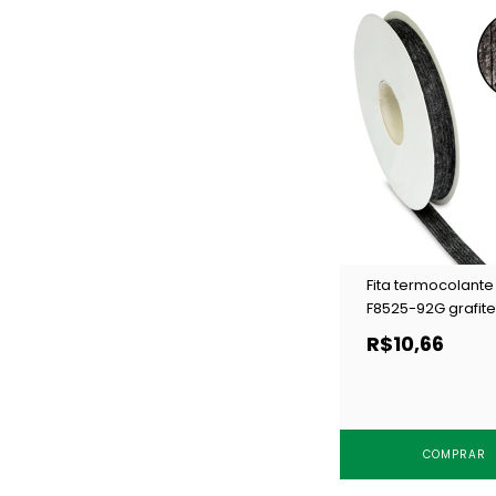
Fita termocolante
F8525-92G grafite
m
R$10,66
COMPRAR