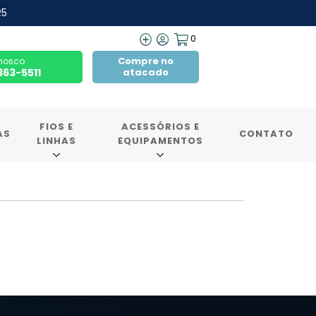
R5
0
Compre no
nosco
7363-5511
atacado
FIOS E
ACESSÓRIOS E
AS
CONTATO
LINHAS
EQUIPAMENTOS