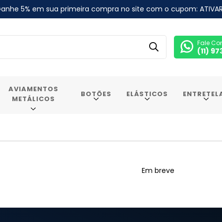
anhe 5% em sua primeira compra no site com o cupom: ATIVA
Fale Co
(11) 9
AVIAMENTOS
BOTÕES
ELÁSTICOS
ENTRETEL
METÁLICOS
Em breve