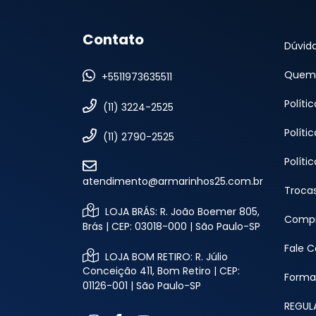
Contato
Dúvid
Quem
+5511973635511
Políti
(11) 3224-2525
Políti
(11) 2790-2525
Políti
atendimento@armarinhos25.com.br
Troca
LOJA BRÁS: R. João Boemer 805,
Compr
Brás | CEP: 03018-000 | São Paulo-SP
Fale 
LOJA BOM RETIRO: R. Júlio
Conceição 411, Bom Retiro | CEP:
Forma
01126-001 | São Paulo-SP
REGUL