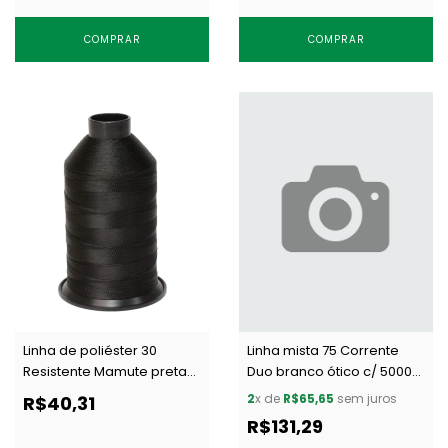
COMPRAR
COMPRAR
Linha de poliéster 30
Linha mista 75 Corrente
Resistente Mamute preta
Duo branco ótico c/ 5000
c/ 250 g
m
2
x de
R$65,65
sem juros
R$40,31
R$131,29