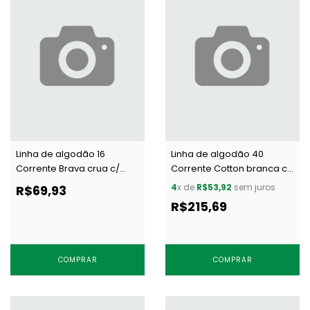
Linha de algodão 16
Linha de algodão 40
Corrente Brava crua c/
Corrente Cotton branca c/
4000 j
5000 m
4
x de
R$53,92
sem juros
R$69,93
R$215,69
COMPRAR
COMPRAR