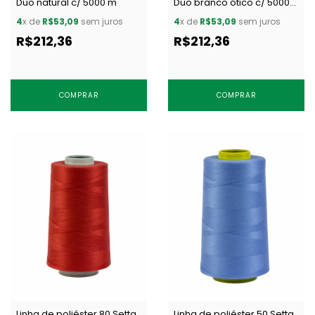
Duo natural c/ 5000 m
Duo branco ótico c/ 5000
m
4
x de
R$53,09
sem juros
4
x de
R$53,09
sem juros
R$212,36
R$212,36
COMPRAR
COMPRAR
Linha de poliéster 80 Setta
Linha de poliéster 50 Setta