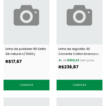
Linha de poliéster 80 Setta
Linha de algodão 30
Xik natural c/ 5000 j
Corrente Cotton branca c/
5000 m
4
x de
R$59,22
sem juros
R$17,67
R$236,87
COMPRAR
COMPRAR