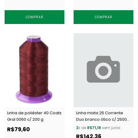
COMPRAR
COMPRAR
Linha de poliéster 40 Coats
Linha mista 25 Corrente
Gral 0060 c/ 200 g
Duo branco ótico c/ 2500
m
2
x de
R$71,18
sem juros
R$79,60
R$142,36