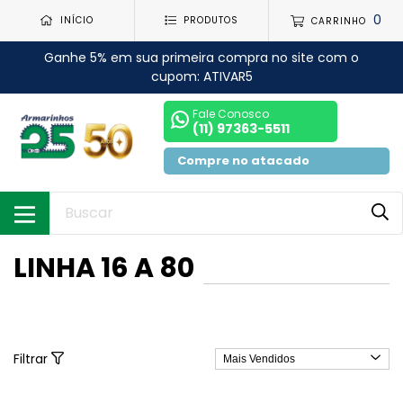
0
INÍCIO
PRODUTOS
CARRINHO
Ganhe 5% em sua primeira compra no site com o
cupom: ATIVAR5
Fale Conosco
(11) 97363-5511
Compre no atacado
LINHA 16 A 80
Filtrar