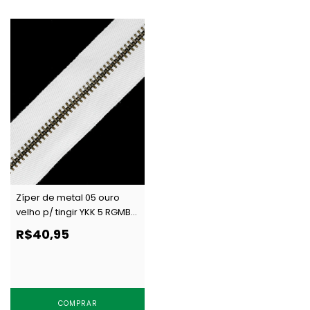
Zíper de metal 05 ouro
velho p/ tingir YKK 5 RGMB
CH CJ 2-WAY por metro
R$40,95
COMPRAR