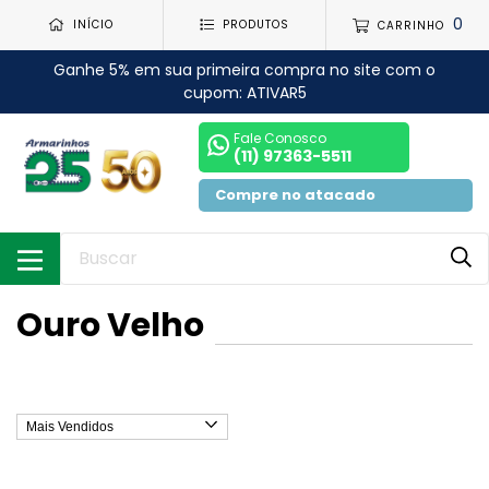
0
INÍCIO
PRODUTOS
CARRINHO
Ganhe 5% em sua primeira compra no site com o
cupom: ATIVAR5
Fale Conosco
(11) 97363-5511
Compre no atacado
Ouro Velho