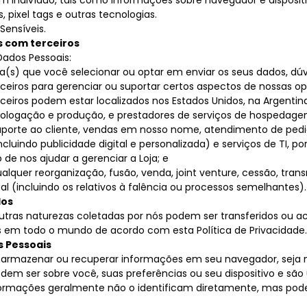
 pixel tags e outras tecnologias.
Sensíveis.
 com terceiros
ados Pessoais:
(s) que você selecionar ou optar em enviar os seus dados, d
rceiros para gerenciar ou suportar certos aspectos de nossas 
eiros podem estar localizados nos Estados Unidos, na Argentina,
omologação e produção, e prestadores de serviços de hospeda
porte ao cliente, vendas em nosso nome, atendimento de pedid
cluindo publicidade digital e personalizada) e serviços de TI, po
de nos ajudar a gerenciar a Loja; e
alquer reorganização, fusão, venda, joint venture, cessão, tran
al (incluindo os relativos à falência ou processos semelhantes).
dos
utras naturezas coletadas por nós podem ser transferidos ou a
s em todo o mundo de acordo com esta Política de Privacidade.
s Pessoais
e armazenar ou recuperar informações em seu navegador, seja 
em ser sobre você, suas preferências ou seu dispositivo e são
ormações geralmente não o identificam diretamente, mas pod