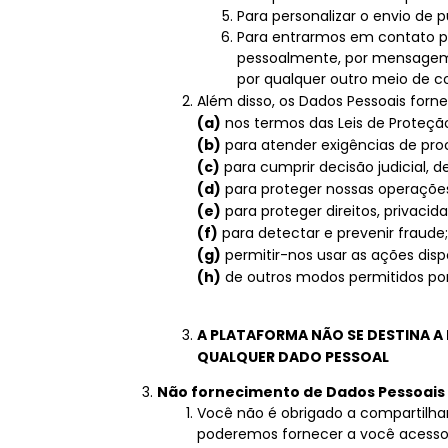
Para personalizar o envio de 
Para entrarmos em contato p
pessoalmente, por mensagem 
por qualquer outro meio de co
Além disso, os Dados Pessoais for
(a)
nos termos das Leis de Proteçã
(b)
para atender exigências de proce
(c)
para cumprir decisão judicial, d
(d)
para proteger nossas operaçõe
(e)
para proteger direitos, privacid
(f)
para detectar e prevenir fraude;
(g)
permitir-nos usar as ações disp
(h)
de outros modos permitidos por 
A PLATAFORMA NÃO SE DESTINA A
QUALQUER DADO PESSOAL
Não fornecimento de Dados Pessoais
Você não é obrigado a compartilhar
poderemos fornecer a você acesso c