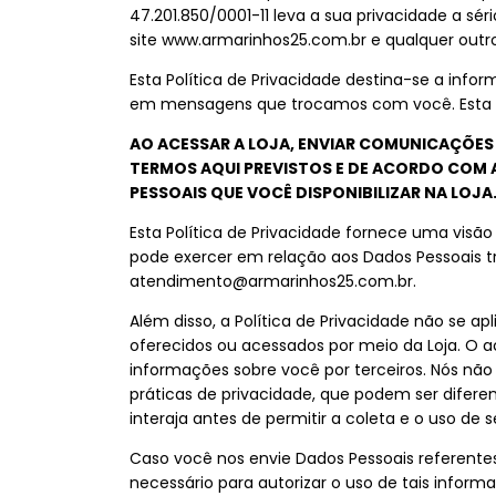
47.201.850/0001-11 leva a sua privacidade a sér
site www.armarinhos25.com.br e qualquer outro 
Esta Política de Privacidade destina-se a inf
em mensagens que trocamos com você. Esta Pol
AO ACESSAR A LOJA, ENVIAR COMUNICAÇÕES
TERMOS AQUI PREVISTOS E DE ACORDO COM A
PESSOAIS QUE VOCÊ DISPONIBILIZAR NA LOJA
Esta Política de Privacidade fornece uma visã
pode exercer em relação aos Dados Pessoais t
atendimento@armarinhos25.com.br
.
Além disso, a Política de Privacidade não se apl
oferecidos ou acessados por meio da Loja. O a
informações sobre você por terceiros. Nós nã
práticas de privacidade, que podem ser difere
interaja antes de permitir a coleta e o uso de 
Caso você nos envie Dados Pessoais referentes
necessário para autorizar o uso de tais inform