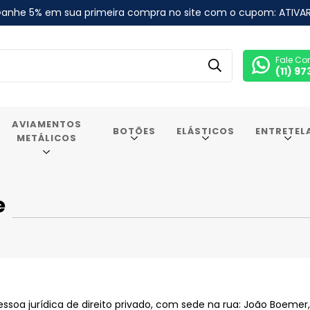
anhe 5% em sua primeira compra no site com o cupom: ATIVA
Fale Co
(11) 9
AVIAMENTOS
BOTÕES
ELÁSTICOS
ENTRETEL
METÁLICOS
e
soa jurídica de direito privado, com sede na rua: João Boemer, 