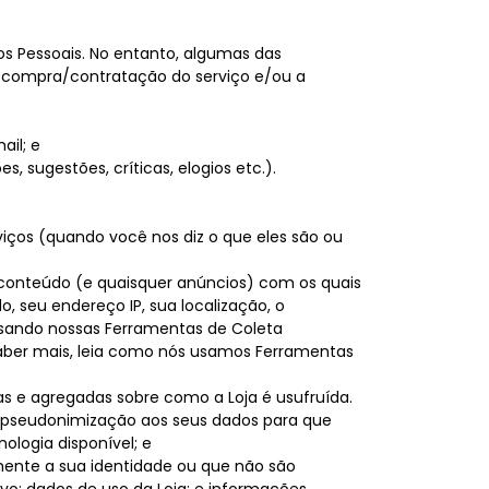
s Pessoais. No entanto, algumas das
a compra/contratação do serviço e/ou a
il; e
 sugestões, críticas, elogios etc.).
iços (quando você nos diz o que eles são ou
 o conteúdo (e quaisquer anúncios) com os quais
, seu endereço IP, sua localização, o
usando nossas Ferramentas de Coleta
saber mais, leia como nós usamos Ferramentas
 e agregadas sobre como a Loja é usufruída.
u pseudonimização aos seus dados para que
ologia disponível; e
ente a sua identidade ou que não são
vo; dados de uso da Loja; e informações