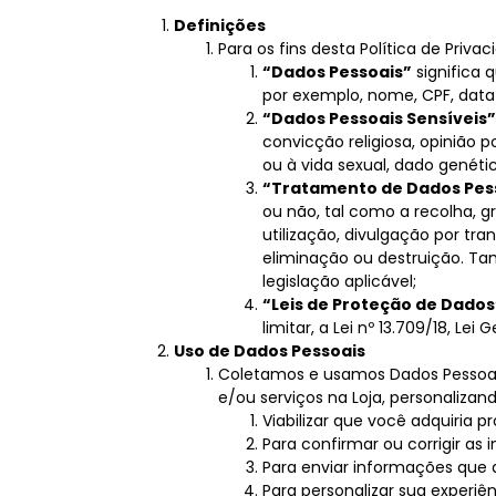
Definições
Para os fins desta Política de Privac
“Dados Pessoais”
significa 
por exemplo, nome, CPF, data
“Dados Pessoais Sensíveis”
convicção religiosa, opinião po
ou à vida sexual, dado genéti
“Tratamento de Dados Pes
ou não, tal como a recolha, 
utilização, divulgação por tr
eliminação ou destruição. T
legislação aplicável;
“Leis de Proteção de Dados
limitar, a Lei nº 13.709/18, Le
Uso de Dados Pessoais
Coletamos e usamos Dados Pessoais
e/ou serviços na Loja, personaliz
Viabilizar que você adquiria p
Para confirmar ou corrigir a
Para enviar informações que 
Para personalizar sua experiên