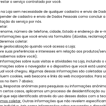
prestar o serviço contratado por você.
 na Loja sem necessidade de qualquer cadastro e envio de Dado
epender de cadastro e envio de Dados Pessoais como concluir 
stação do serviço por nós.
etar:
enome, número de telefone, cidade, Estado e endereço de e-ma
Informações que você envia via formulário (dúvidas, reclamações,
deremos coletar:
e geolocalização quando você acessa a Loja;
e suas preferências e interesses em relação aos produtos/serv
 sabemos sobre você);
Informações sobre suas visitas e atividades na Loja, incluindo
formações sobre o navegador e o dispositivo que você está usando
 qual você chegou. Algumas dessas informações são coletadas 
luem cookies, web beacons e links da web incorporados. Para 
s no item 7 abaixo;
s.
Respostas anônimas para pesquisas ou informações anônimas
m certos casos, aplicamos um processo de desidentificação o
 que seja identificado através do uso desses dados com a tecn
mos coletar.
Outras informações que não revelem especificam
m indivíduo, tais como informações sobre navegador e dispositi