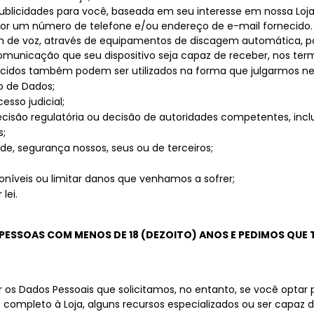
publicidades para você, baseada em seu interesse em nossa Loja
or um número de telefone e/ou endereço de e-mail fornecid
de voz, através de equipamentos de discagem automática, por
municação que seu dispositivo seja capaz de receber, nos termo
necidos também podem ser utilizados na forma que julgarmos n
o de Dados;
sso judicial;
ecisão regulatória ou decisão de autoridades competentes, inclu
s;
ade, segurança nossos, seus ou de terceiros;
oníveis ou limitar danos que venhamos a sofrer;
lei.
 PESSOAS COM MENOS DE 18 (DEZOITO) ANOS E PEDIMOS QUE
 os Dados Pessoais que solicitamos, no entanto, se você optar 
ompleto à Loja, alguns recursos especializados ou ser capaz de 