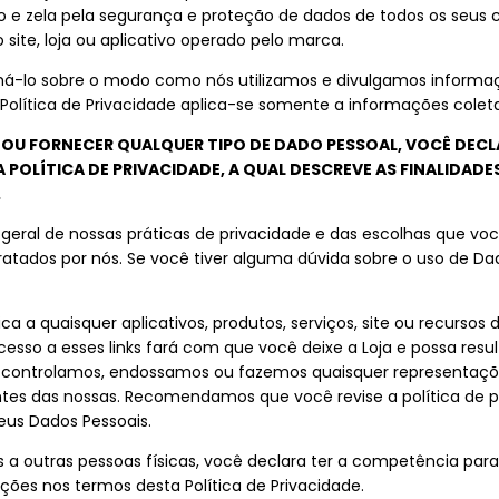
io e zela pela segurança e proteção de dados de todos os seus c
site, loja ou aplicativo operado pelo marca.
ormá-lo sobre o modo como nós utilizamos e divulgamos informaç
ítica de Privacidade aplica-se somente a informações coletad
 OU FORNECER QUALQUER TIPO DE DADO PESSOAL, VOCÊ DECL
 POLÍTICA DE PRIVACIDADE, A QUAL DESCREVE AS FINALIDAD
.
o geral de nossas práticas de privacidade e das escolhas que v
ratados por nós. Se você tiver alguma dúvida sobre o uso de D
ica a quaisquer aplicativos, produtos, serviços, site ou recursos
cesso a esses links fará com que você deixe a Loja e possa res
o controlamos, endossamos ou fazemos quaisquer representações
ntes das nossas. Recomendamos que você revise a política de p
seus Dados Pessoais.
 a outras pessoas físicas, você declara ter a competência para
ações nos termos desta Política de Privacidade.