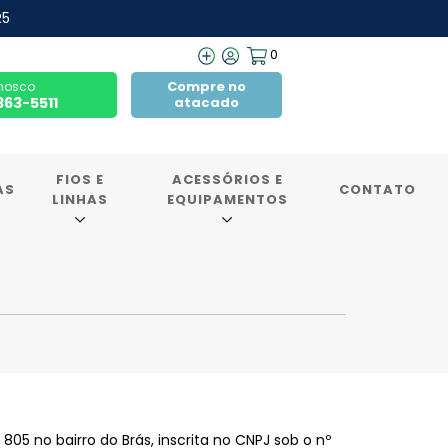
R5
0
Compre no
nosco
7363-5511
atacado
FIOS E
ACESSÓRIOS E
AS
CONTATO
LINHAS
EQUIPAMENTOS
805 no bairro do Brás, inscrita no CNPJ sob o nº