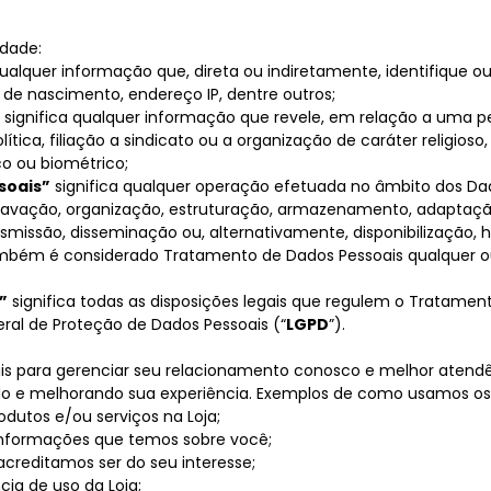
idade:
qualquer informação que, direta ou indiretamente, identifique o
 de nascimento, endereço IP, dentre outros;
significa qualquer informação que revele, em relação a uma pes
lítica, filiação a sindicato ou a organização de caráter religioso
co ou biométrico;
soais”
significa qualquer operação efetuada no âmbito dos Da
gravação, organização, estruturação, armazenamento, adaptação
ansmissão, disseminação ou, alternativamente, disponibilização,
ambém é considerado Tratamento de Dados Pessoais qualquer o
”
significa todas as disposições legais que regulem o Tratamen
i Geral de Proteção de Dados Pessoais (“
LGPD
”).
 para gerenciar seu relacionamento conosco e melhor atendê-
ando e melhorando sua experiência. Exemplos de como usamos os
rodutos e/ou serviços na Loja;
s informações que temos sobre você;
acreditamos ser do seu interesse;
cia de uso da Loja;