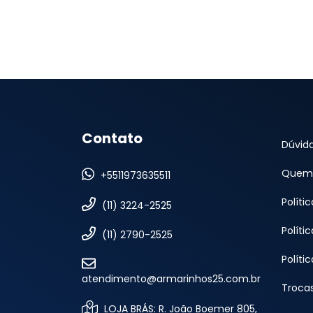
Contato
Dúvid
Quem
+5511973635511
Políti
(11) 3224-2525
Políti
(11) 2790-2525
Políti
atendimento@armarinhos25.com.br
Troca
LOJA BRÁS: R. João Boemer 805,