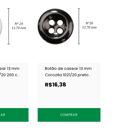
ear 13 mm
Botão de casear 13 mm
/20 200 c/
Corozita 1021/20 preto
c/ 144 un
R$16,38
RAR
COMPRAR