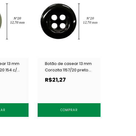
ear 13 mm
Botão de casear 13 mm
20 154 c/
Corozita 1157/20 preto
c/ 144 un
R$21,27
RAR
COMPRAR