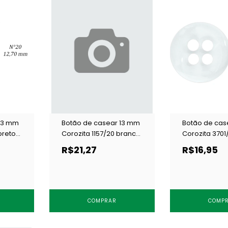
 13 mm
Botão de casear 13 mm
Botão de cas
preto
Corozita 1157/20 branco
Corozita 3701
c/ 144 un
144 un
R$21,27
R$16,95
COMPRAR
COMP