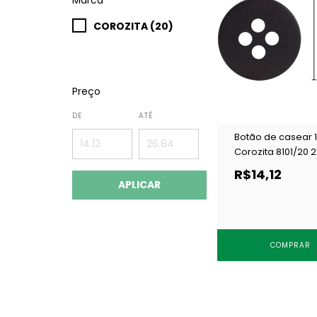
COROZITA (20)
Preço
DE
ATÉ
Botão de casear
Corozita 8101/20 2
144 un
R$14,12
APLICAR
COMPRAR