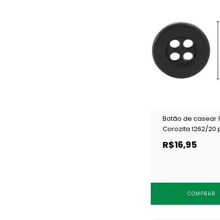
Botão de casear
Corozita 1262/20 
c/ 144 un
R$16,95
COMPRAR