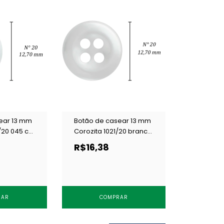
ear 13 mm
Botão de casear 13 mm
/20 045 c/
Corozita 1021/20 branco
c/ 144 un
R$16,38
RAR
COMPRAR