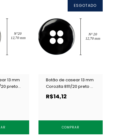
ESGOTADO
ear 13 mm
Botão de casear 13 mm
/20 preto
Corozita 8111/20 preto c/
144 un
R$14,12
RAR
COMPRAR