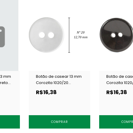
 13 mm
Botão de casear 13 mm
Botão de cas
preto
Corozita 1020/20
Corozita 1020
branco c/ 144 un
c/ 144 un
R$16,38
R$16,38
COMPRAR
COMP