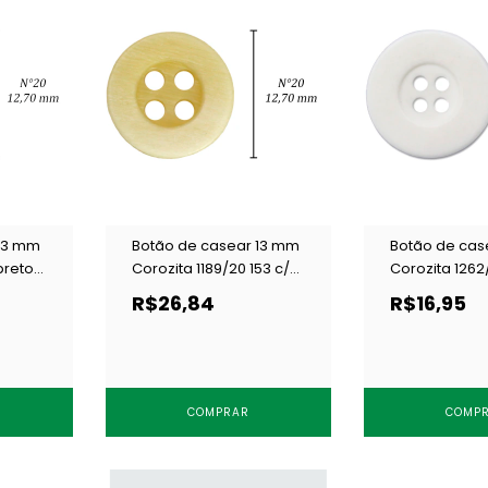
 13 mm
Botão de casear 13 mm
Botão de cas
preto
Corozita 1189/20 153 c/
Corozita 1262
144 un
144 un
R$26,84
R$16,95
COMPRAR
COMP