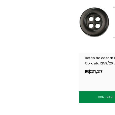
Botão de casear
Corozita 1259/20 
c/ 144 un
R$21,27
COMPRAR