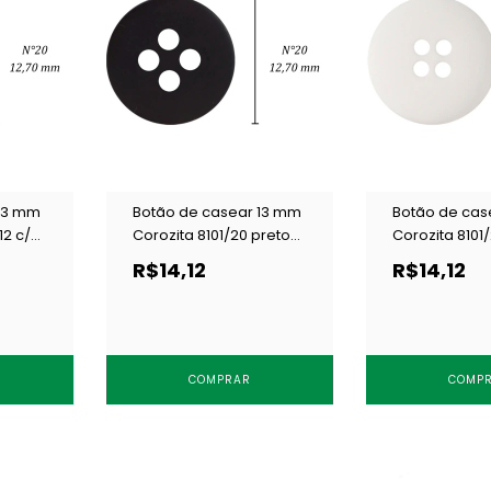
 13 mm
Botão de casear 13 mm
Botão de cas
12 c/
Corozita 8101/20 preto
Corozita 8101
c/ 144 un
c/ 144 un
R$14,12
R$14,12
COMPRAR
COMP