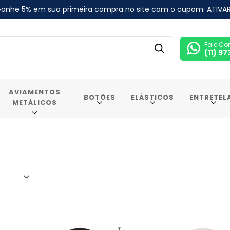
anhe 5% em sua primeira compra no site com o cupom: ATIVA
Fale Co
(11) 9
AVIAMENTOS
BOTÕES
ELÁSTICOS
ENTRETEL
METÁLICOS