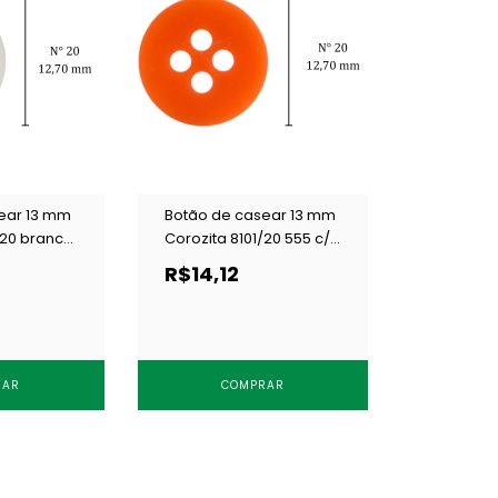
ear 13 mm
Botão de casear 13 mm
/20 branco
Corozita 8101/20 555 c/
144 un
R$14,12
RAR
COMPRAR