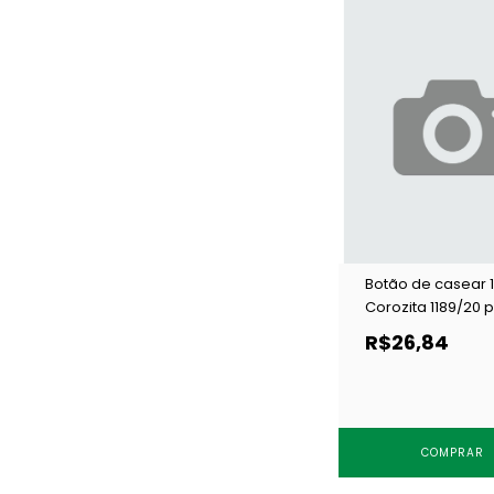
Botão de casear
Corozita 1189/20 
c/ 144 un
R$26,84
COMPRAR