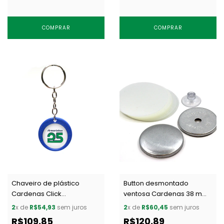
COMPRAR
COMPRAR
Chaveiro de plástico
Button desmontado
Cardenas Click
ventosa Cardenas 38 mm
Descentralizado azul c/ 50
c/ 100 un
2
x de
R$54,93
sem juros
2
x de
R$60,45
sem juros
un
R$109,85
R$120,89