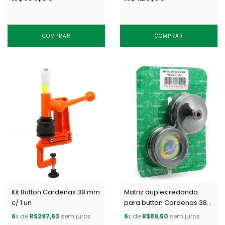
COMPRAR
COMPRAR
Kit Button Cardenas 38 mm
Matriz duplex redonda
c/ 1 un
para button Cardenas 38
mm c/ 1 un
6
x de
R$297,63
sem juros
6
x de
R$89,50
sem juros