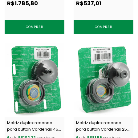
R$1.785,80
R$537,01
COMPRAR
COMPRAR
Matriz duplex redonda
Matriz duplex redonda
para button Cardenas 45
para button Cardenas 25
mm c/ 1 un
mm c/ 1 un
6
x de
R$102,32
sem juros
6
x de
R$81,55
sem juros