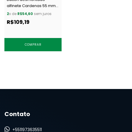
alfinete Cardenas 55 mm
c/ 100 un
2
x de
R$54,60
sem juros
R$109,19
COMPRAR
Contato
+5511973635511