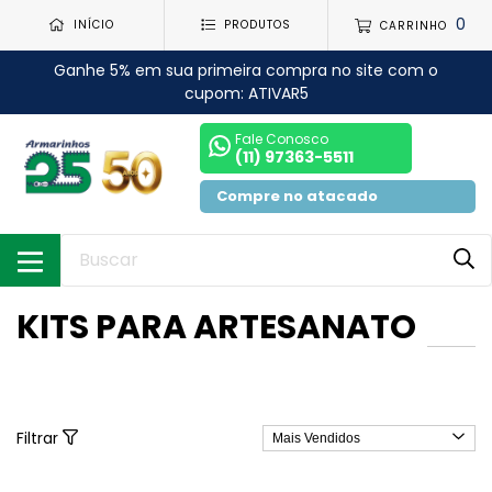
0
INÍCIO
PRODUTOS
CARRINHO
Ganhe 5% em sua primeira compra no site com o
cupom: ATIVAR5
Fale Conosco
(11) 97363-5511
Compre no atacado
KITS PARA ARTESANATO
Filtrar