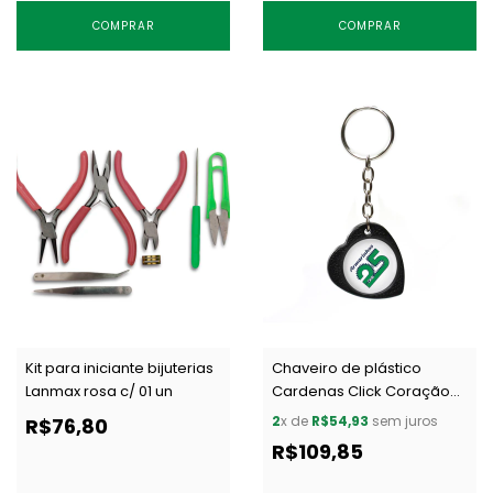
COMPRAR
COMPRAR
Kit para iniciante bijuterias
Chaveiro de plástico
Lanmax rosa c/ 01 un
Cardenas Click Coração
preto c/ 50 un
2
x de
R$54,93
sem juros
R$76,80
R$109,85