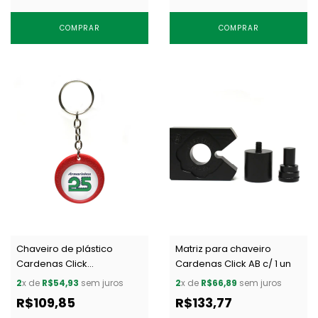
COMPRAR
COMPRAR
Chaveiro de plástico
Matriz para chaveiro
Cardenas Click
Cardenas Click AB c/ 1 un
Descentralizado vermelho
2
x de
R$54,93
sem juros
2
x de
R$66,89
sem juros
c/ 50 un
R$109,85
R$133,77