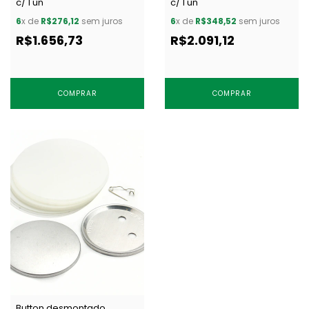
c/ 1 un
c/ 1 un
6
x de
R$276,12
sem juros
6
x de
R$348,52
sem juros
R$1.656,73
R$2.091,12
COMPRAR
COMPRAR
Button desmontado