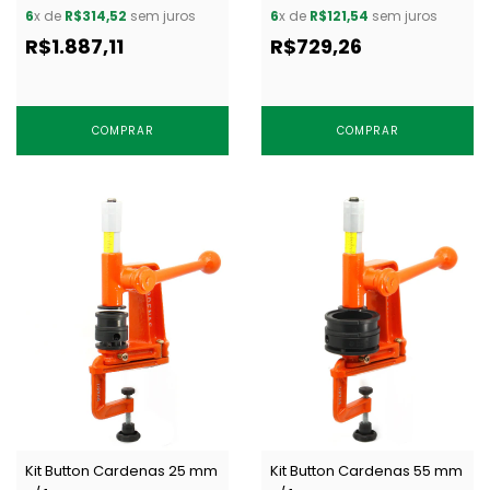
mm c/ 1 un
6
x de
R$314,52
sem juros
6
x de
R$121,54
sem juros
R$1.887,11
R$729,26
COMPRAR
COMPRAR
Kit Button Cardenas 25 mm
Kit Button Cardenas 55 mm