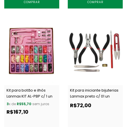
COMPRAR
COMPRAR
Kit para botão e ilhós
Kit para iniciante bijuterias
Lanmax KIT AL-PBP c/ 1 un
Lanmax preto c/ 01 un
3
x de
R$55,70
sem juros
R$72,00
R$167,10