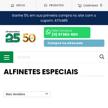
0
INÍCIO
PRODUTOS
CARRINHO
Ganhe 5% em sua primeira compra no site com o
cupom: ATIVAR5
Fale Conosco
(11) 97363-5511
Compre no atacado
ALFINETES ESPECIAIS