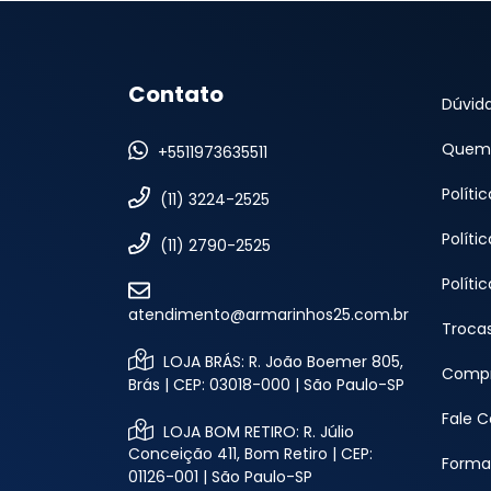
Contato
Dúvid
Quem
+5511973635511
Políti
(11) 3224-2525
Políti
(11) 2790-2525
Políti
atendimento@armarinhos25.com.br
Troca
LOJA BRÁS: R. João Boemer 805,
Compr
Brás | CEP: 03018-000 | São Paulo-SP
Fale 
LOJA BOM RETIRO: R. Júlio
Conceição 411, Bom Retiro | CEP:
Forma
01126-001 | São Paulo-SP