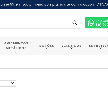
anhe 5% em sua primeira compra no site com o cupom: ATIVA
Fale Co
(11) 9
AVIAMENTOS
BOTÕES
ELÁSTICOS
ENTRETEL
METÁLICOS