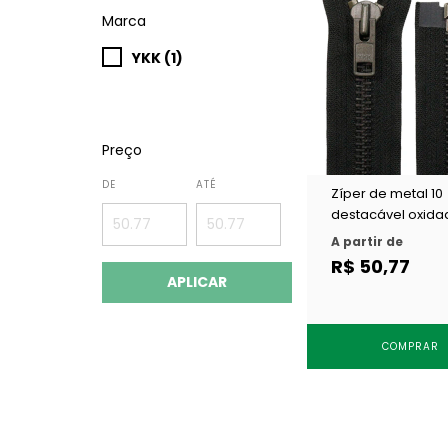
Marca
YKK (1)
Preço
DE
ATÉ
Zíper de metal 10
destacável oxida
escuro YKK MGKO
A partir de
DA c/ 1 un
R$ 50,77
APLICAR
COMPRAR