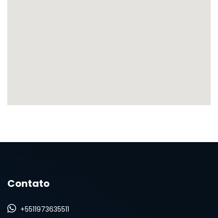
Contato
+5511973635511