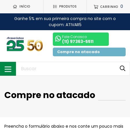
0
INÍCIO
PRODUTOS
CARRINHO
Ganhe 5% em sua primeira compra no site com o
cupom: ATIVAR5
Fale Conosco
(11) 97363-5511
Compre no atacado
Compre no atacado
Preencha o formulário abaixo e nos conte um pouco mais