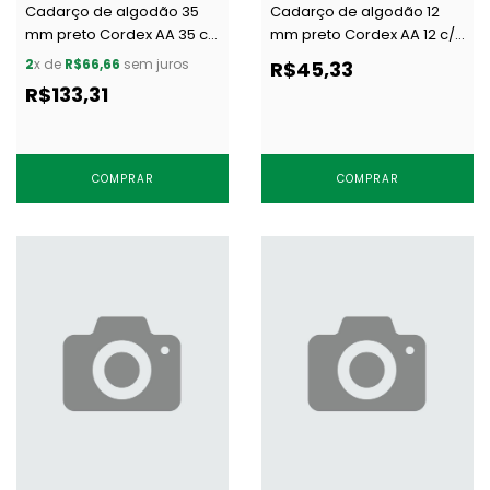
Cadarço de algodão 35
Cadarço de algodão 12
mm preto Cordex AA 35 c/
mm preto Cordex AA 12 c/
50 m
50 m
2
x de
R$66,66
sem juros
R$45,33
R$133,31
COMPRAR
COMPRAR