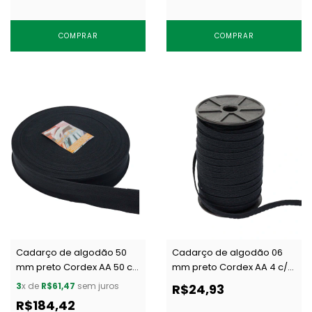
COMPRAR
COMPRAR
Cadarço de algodão 50
Cadarço de algodão 06
mm preto Cordex AA 50 c/
mm preto Cordex AA 4 c/
50 m
50 m
3
x de
R$61,47
sem juros
R$24,93
R$184,42