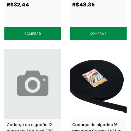
c/ 25 m
50 m
R$32,44
R$48,35
COMPRAR
COMPRAR
Cadarço de algodão 12
Cadarço de algodão 16
mm preto São José 3012 c/
mm preto Cordex AA 16 c/