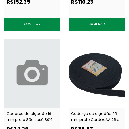
R$152,35
R$110,23
COMPRAR
COMPRAR
Cadarço de algodão 16
Cadarço de algodão 25
mm preto São José 3016 c/
mm preto Cordex AA 25 c/
50 m
50 m
R$34,29
R$88,87