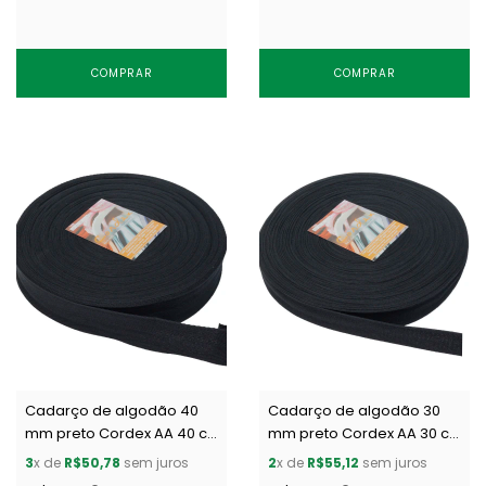
COMPRAR
COMPRAR
Cadarço de algodão 40
Cadarço de algodão 30
mm preto Cordex AA 40 c/
mm preto Cordex AA 30 c/
50 m
50 m
3
x de
R$50,78
sem juros
2
x de
R$55,12
sem juros