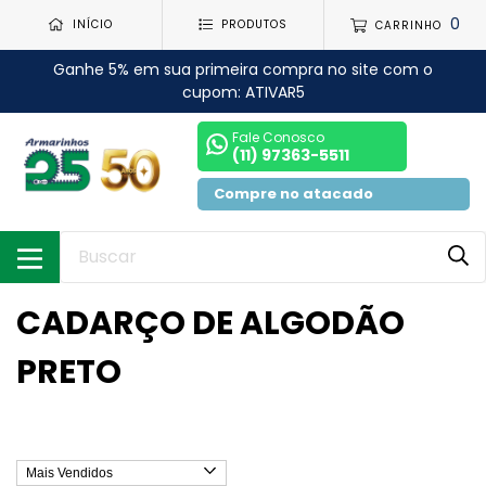
0
INÍCIO
PRODUTOS
CARRINHO
Ganhe 5% em sua primeira compra no site com o
cupom: ATIVAR5
Fale Conosco
(11) 97363-5511
Compre no atacado
CADARÇO DE ALGODÃO
PRETO