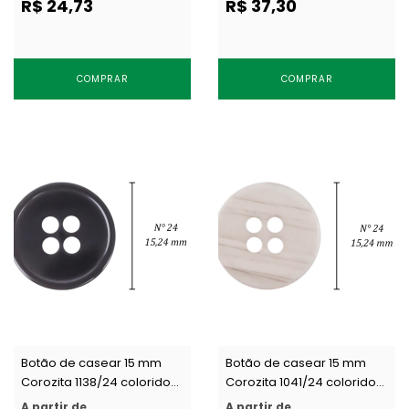
R$ 24,73
R$ 37,30
COMPRAR
COMPRAR
Botão de casear 15 mm
Botão de casear 15 mm
Corozita 1138/24 colorido
Corozita 1041/24 colorido
c/ 144 un
c/ 144 un
A partir de
A partir de