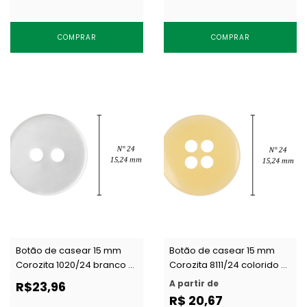
COMPRAR
COMPRAR
Botão de casear 15 mm
Botão de casear 15 mm
Corozita 1020/24 branco c/
Corozita 8111/24 colorido c/
144 un
144 un
A partir de
R$23,96
R$ 20,67