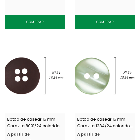
COMPRAR
COMPRAR
Botão de casear 15 mm
Botão de casear 15 mm
Corozita 8001/24 colorido
Corozita 1234/24 colorido
c/ 144 un
c/ 144 un
A partir de
A partir de