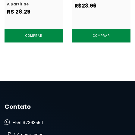
c/ 144 un
144 un
A partir de
R$23,96
R$ 28,29
COMPRAR
COMPRAR
Contato
+5511973635511