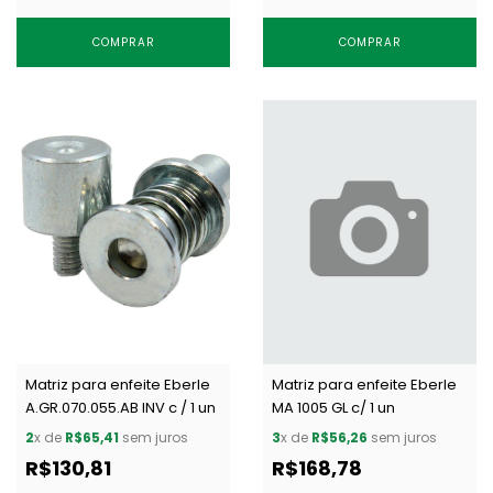
COMPRAR
COMPRAR
Matriz para enfeite Eberle
Matriz para enfeite Eberle
A.GR.070.055.AB INV c / 1 un
MA 1005 GL c/ 1 un
2
x de
R$65,41
sem juros
3
x de
R$56,26
sem juros
R$130,81
R$168,78