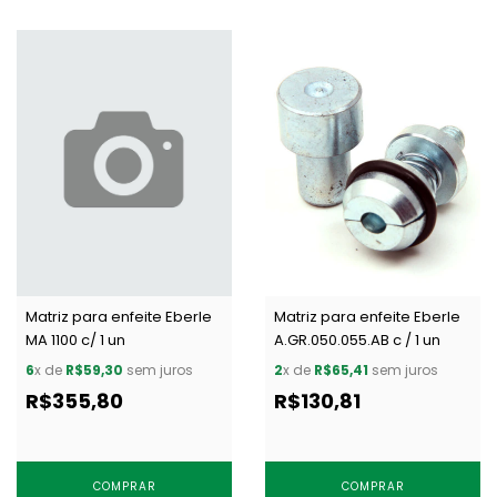
Matriz para enfeite Eberle
Matriz para enfeite Eberle
MA 1100 c/ 1 un
A.GR.050.055.AB c / 1 un
6
x de
R$59,30
sem juros
2
x de
R$65,41
sem juros
R$355,80
R$130,81
COMPRAR
COMPRAR