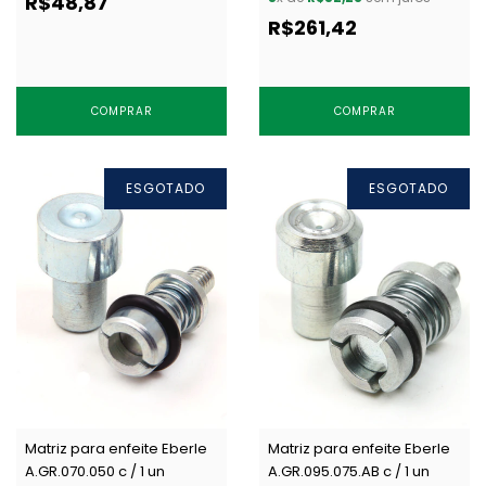
R$48,87
R$261,42
COMPRAR
COMPRAR
ESGOTADO
ESGOTADO
Matriz para enfeite Eberle
Matriz para enfeite Eberle
A.GR.070.050 c / 1 un
A.GR.095.075.AB c / 1 un