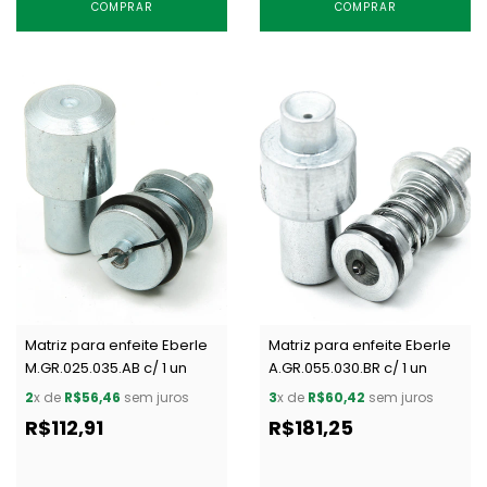
COMPRAR
COMPRAR
Matriz para enfeite Eberle
Matriz para enfeite Eberle
M.GR.025.035.AB c/ 1 un
A.GR.055.030.BR c/ 1 un
2
x de
R$56,46
sem juros
3
x de
R$60,42
sem juros
R$112,91
R$181,25