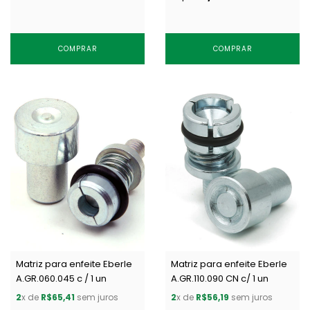
COMPRAR
COMPRAR
Matriz para enfeite Eberle
Matriz para enfeite Eberle
A.GR.060.045 c / 1 un
A.GR.110.090 CN c/ 1 un
2
x de
R$65,41
sem juros
2
x de
R$56,19
sem juros