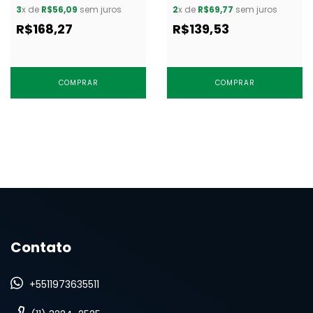
3
x de
R$56,09
sem juros
2
x de
R$69,77
sem juros
R$168,27
R$139,53
COMPRAR
COMPRAR
Contato
+5511973635511