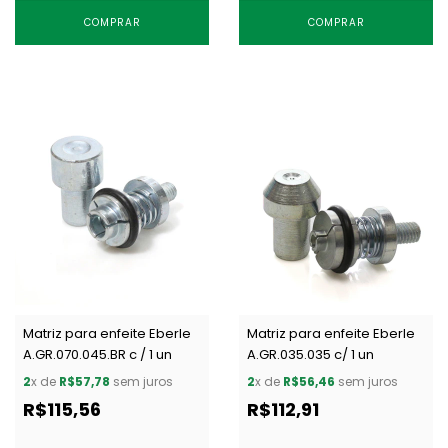
COMPRAR
COMPRAR
Matriz para enfeite Eberle
Matriz para enfeite Eberle
A.GR.070.045.BR c / 1 un
A.GR.035.035 c/ 1 un
2
x de
R$57,78
sem juros
2
x de
R$56,46
sem juros
R$115,56
R$112,91