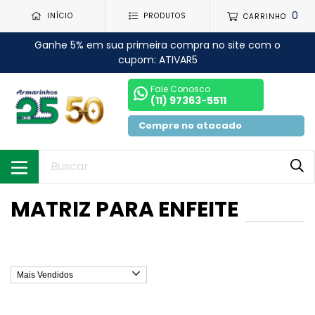
0
INÍCIO
PRODUTOS
CARRINHO
Ganhe 5% em sua primeira compra no site com o
cupom: ATIVAR5
Fale Conosco
(11) 97363-5511
Compre no atacado
MATRIZ PARA ENFEITE