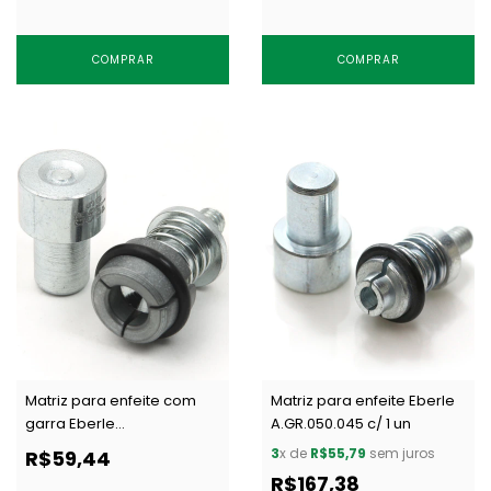
COMPRAR
COMPRAR
Matriz para enfeite com
Matriz para enfeite Eberle
garra Eberle
A.GR.050.045 c/ 1 un
A.GR.065.070.PI c/ 1 un
3
x de
R$55,79
sem juros
R$59,44
R$167,38