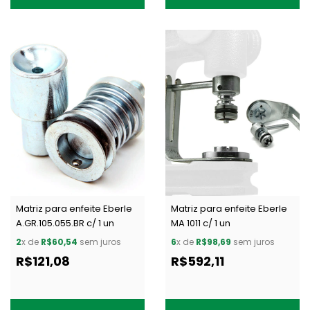
Matriz para enfeite Eberle
Matriz para enfeite Eberle
A.GR.105.055.BR c/ 1 un
MA 1011 c/ 1 un
2
x de
R$60,54
sem juros
6
x de
R$98,69
sem juros
R$121,08
R$592,11