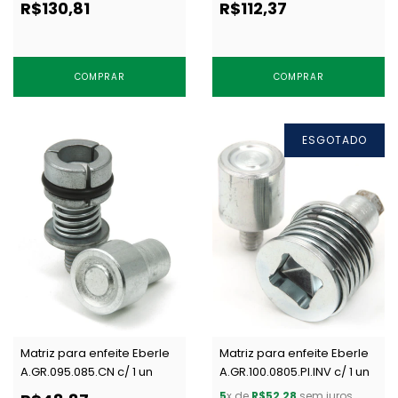
R$130,81
R$112,37
COMPRAR
COMPRAR
ESGOTADO
Matriz para enfeite Eberle
Matriz para enfeite Eberle
A.GR.095.085.CN c/ 1 un
A.GR.100.0805.PI.INV c/ 1 un
5
x de
R$52,28
sem juros