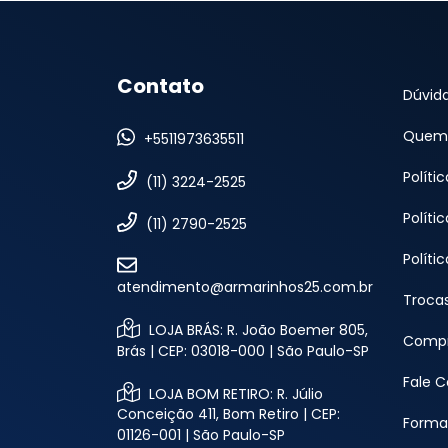
Contato
Dúvid
Quem
+5511973635511
Políti
(11) 3224-2525
Políti
(11) 2790-2525
Políti
atendimento@armarinhos25.com.br
Troca
LOJA BRÁS: R. João Boemer 805,
Compr
Brás | CEP: 03018-000 | São Paulo-SP
Fale 
LOJA BOM RETIRO: R. Júlio
Conceição 411, Bom Retiro | CEP:
Forma
01126-001 | São Paulo-SP