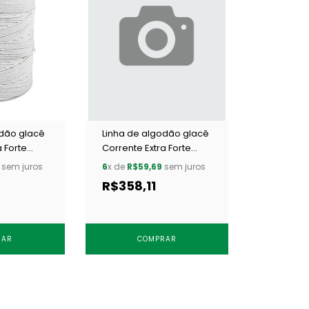
odão glacê
Linha de algodão glacê
a Forte
Corrente Extra Forte
 un
Urso 0 c/ 12 un
sem juros
6
x de
R$59,69
sem juros
R$358,11
RAR
COMPRAR