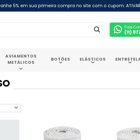
anhe 5% em sua primeira compra no site com o cupom: ATIVA
Fale Co
(11) 9
AVIAMENTOS
BOTÕES
ELÁSTICOS
ENTRETEL
METÁLICOS
SO