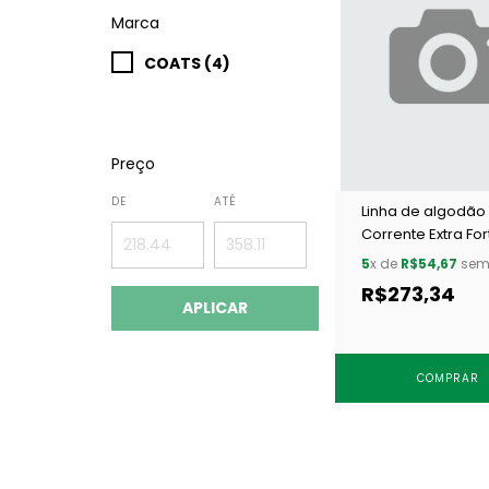
Marca
COATS (4)
Preço
DE
ATÉ
Linha de algodão
Corrente Extra For
Urso 1 c/ 12 un
5
x de
R$54,67
sem 
R$273,34
APLICAR
COMPRAR