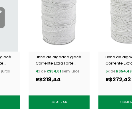
 glacê
Linha de algodão glacê
Linha de alg
te
Corrente Extra Forte
Corrente Extr
Urso 00 c/ 6 un
Urso 000 c/ 6
juros
4
x de
R$54,61
sem juros
5
x de
R$54,49
R$218,44
R$272,43
COMPRAR
COMP