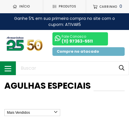
0
INÍCIO
PRODUTOS
CARRINHO
Ganhe 5% em sua primeira compra no site com o
cupom: ATIVAR5
Fale Conosco
(11) 97363-5511
Compre no atacado
AGULHAS ESPECIAIS