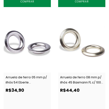
COMPRAR
COMPRAR
Arruela de ferro 05 mm p/
Arruela de ferro 08 mm p/
ilhós 54 Eberle
ilhós 45 Baxmann FL c/ 1000
AR.090.050.20.F NIQ c/ 1000
un
R$34,90
R$44,40
un