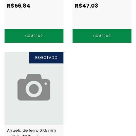
AR.105.060.05.F NIQ c/ 1000
AR.095.060.25.F NIQ c/ 1000
R$56,84
R$47,03
un
un
COMPRAR
COMPRAR
ESGOTADO
Arruela de ferro 07,5 mm