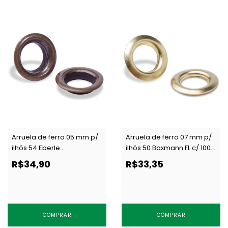
Arruela de ferro 05 mm p/
Arruela de ferro 07 mm p/
ilhós 54 Eberle
ilhós 50 Baxmann FL c/ 1000
AR.090.050.20.F OXI c/ 1000
un
R$34,90
R$33,35
un
COMPRAR
COMPRAR