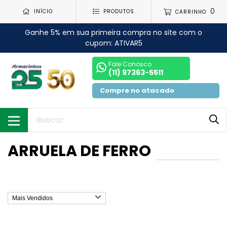
0
INÍCIO
PRODUTOS
CARRINHO
Ganhe 5% em sua primeira compra no site com o
cupom: ATIVAR5
Fale Conosco
(11) 97363-5511
Compre no atacado
ARRUELA DE FERRO