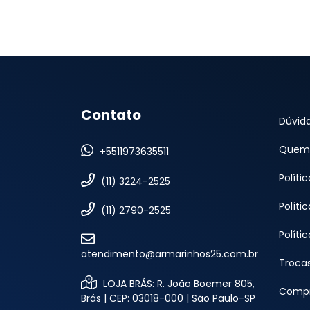
Contato
Dúvid
Quem
+5511973635511
Políti
(11) 3224-2525
Políti
(11) 2790-2525
Políti
atendimento@armarinhos25.com.br
Troca
LOJA BRÁS: R. João Boemer 805,
Compr
Brás | CEP: 03018-000 | São Paulo-SP