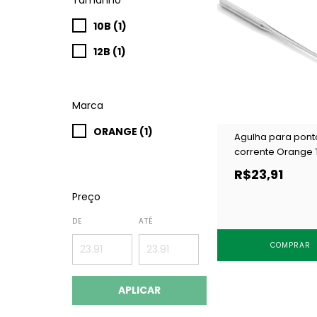
10B (1)
12B (1)
Marca
ORANGE (1)
Agulha para pont
corrente Orange 
c/ 10 un
R$23,91
Preço
DE
ATÉ
COMPRAR
APLICAR