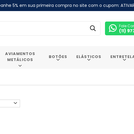
anhe 5% em sua primeira compra no site com o cupom: ATIVA
Fale Co
(11) 9
AVIAMENTOS
BOTÕES
ELÁSTICOS
ENTRETEL
METÁLICOS