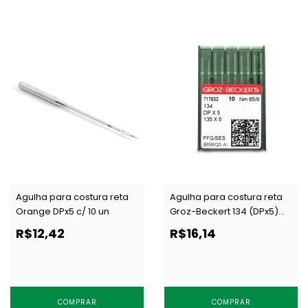
Agulha para costura reta
Agulha para costura reta
Orange DPx5 c/ 10 un
Groz-Beckert 134 (DPx5)
FFG/SES c/10 un
R$12,42
R$16,14
COMPRAR
COMPRAR