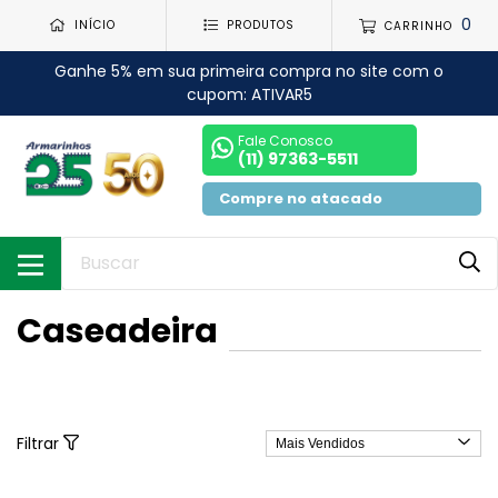
0
INÍCIO
PRODUTOS
CARRINHO
Ganhe 5% em sua primeira compra no site com o
cupom: ATIVAR5
Fale Conosco
(11) 97363-5511
Compre no atacado
Caseadeira
Filtrar