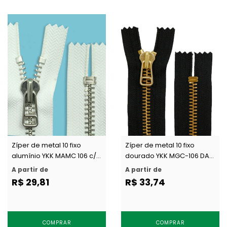
Zíper de metal 10 fixo
Zíper de metal 10 fixo
alumínio YKK MAMC 106 c/ 1
dourado YKK MGC-106 DAH
un
c/ 1 un
A partir de
A partir de
R$ 29,81
R$ 33,74
COMPRAR
COMPRAR