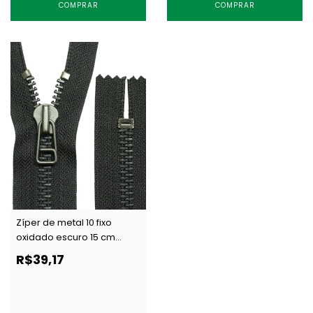
COMPRAR
COMPRAR
Zíper de metal 10 fixo
oxidado escuro 15 cm
preto YKK MGKC 106 DAH c/
R$39,17
1 un