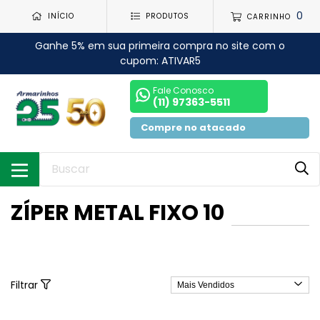
0
INÍCIO
PRODUTOS
CARRINHO
Ganhe 5% em sua primeira compra no site com o
cupom: ATIVAR5
Fale Conosco
(11) 97363-5511
Compre no atacado
ZÍPER METAL FIXO 10
Filtrar