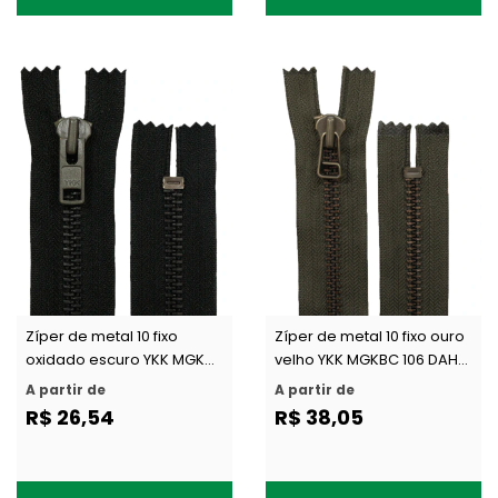
Zíper de metal 10 fixo
Zíper de metal 10 fixo ouro
oxidado escuro YKK MGKC-
velho YKK MGKBC 106 DAH
106 DA c/ 1 un
c/ 1 un
A partir de
A partir de
R$ 26,54
R$ 38,05