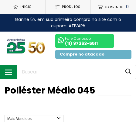
0
INÍCIO
PRODUTOS
CARRINHO
Ganhe 5% em sua primeira compra no site com o
cupom: ATIVAR5
Fale Conosco
(11) 97363-5511
Compre no atacado
Poliéster Médio 045