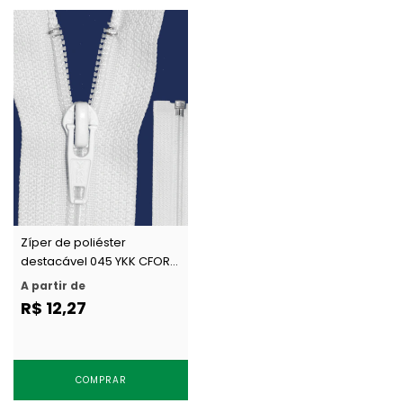
Zíper de poliéster
destacável 045 YKK CFOR
456 c/ 1 un
A partir de
R$ 12,27
COMPRAR