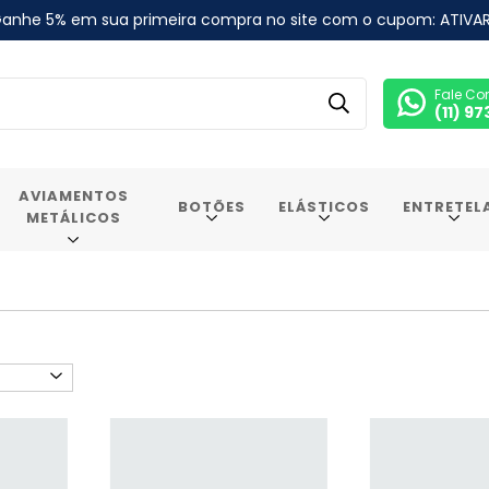
anhe 5% em sua primeira compra no site com o cupom: ATIVA
Fale Co
(11) 9
AVIAMENTOS
BOTÕES
ELÁSTICOS
ENTRETEL
METÁLICOS