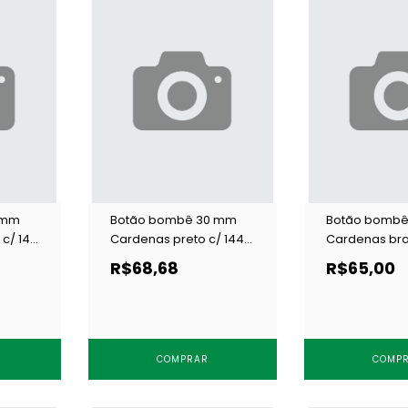
 mm
Botão bombê 30 mm
Botão bombê
c/ 144
Cardenas preto c/ 144
Cardenas bra
un
un
R$68,68
R$65,00
COMPRAR
COMP