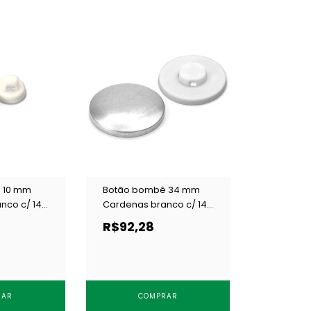
 10 mm
Botão bombê 34 mm
nco c/ 144
Cardenas branco c/ 144
un
R$92,28
RAR
COMPRAR