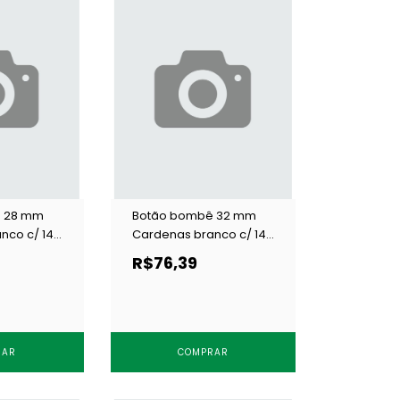
 28 mm
Botão bombê 32 mm
nco c/ 144
Cardenas branco c/ 144
un
R$76,39
RAR
COMPRAR