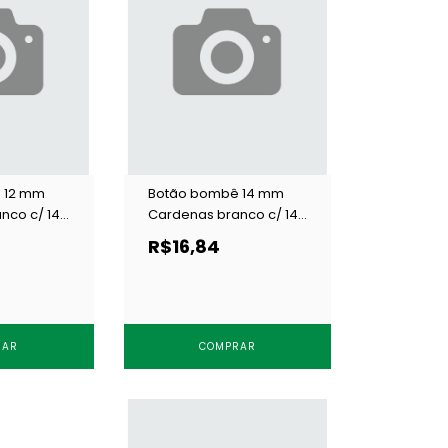
 12 mm
Botão bombê 14 mm
nco c/ 144
Cardenas branco c/ 144
un
R$16,84
RAR
COMPRAR