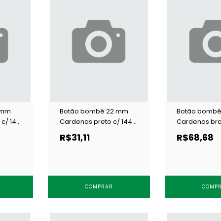
 mm
Botão bombê 22 mm
Botão bombê
c/ 144
Cardenas preto c/ 144
Cardenas bra
un
un
R$31,11
R$68,68
COMPRAR
COMP