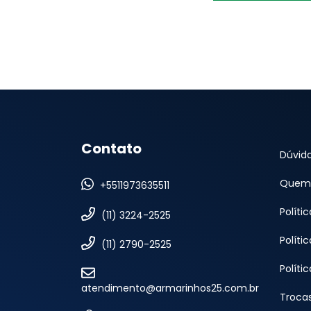
Contato
Dúvid
Quem
+5511973635511
Políti
(11) 3224-2525
Políti
(11) 2790-2525
Políti
atendimento@armarinhos25.com.br
Troca