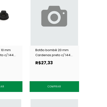
 10 mm
Botão bombê 20 mm
to c/ 144
Cardenas preto c/ 144
un
R$27,33
RAR
COMPRAR