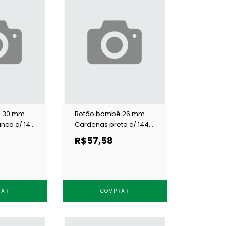
 30 mm
Botão bombê 26 mm
nco c/ 144
Cardenas preto c/ 144
un
R$57,58
RAR
COMPRAR