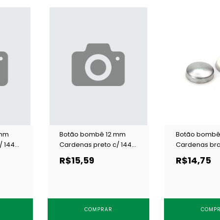
 mm
Botão bombê 12 mm
Botão bombê
/ 144
Cardenas preto c/ 144
Cardenas bra
un
un
R$15,59
R$14,75
COMPRAR
COMP