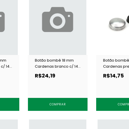
 mm
Botão bombê 18 mm
Botão bombê
c/ 144
Cardenas branco c/ 144
Cardenas pre
un
un
R$24,19
R$14,75
COMPRAR
COMP