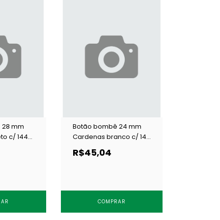
 28 mm
Botão bombê 24 mm
to c/ 144
Cardenas branco c/ 144
un
R$45,04
RAR
COMPRAR