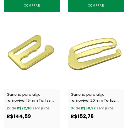
COMPRAR
COMPRAR
Gancho para alça
Gancho para alça
removível 19 mm Terlizzi
removível 20 mm Terlizzi
010 ouro c/ 100 un
23 ouro c/ 100
2
x de
R$72,30
sem juros
3
x de
R$50,92
sem juros
R$144,59
R$152,76