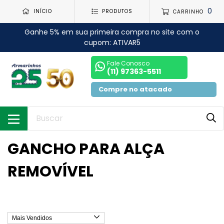
0
INÍCIO
PRODUTOS
CARRINHO
Ganhe 5% em sua primeira compra no site com o
cupom: ATIVAR5
Fale Conosco
(11) 97363-5511
Compre no atacado
GANCHO PARA ALÇA
REMOVÍVEL