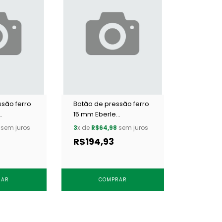
ssão ferro
Botão de pressão ferro
15 mm Eberle
006 c/ 200
BT7.150.100.6.F 4006 c/
sem juros
3
x de
R$64,98
sem juros
200 un
R$194,93
RAR
COMPRAR