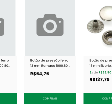
 ferro
Botão de pressão ferro
Botão de pre
00.80
13 mm Remaco 1000.80
13 mm Eberle
OV c/ 200 un
BT7.130.80.6.F
2
x de
R$68,90
R$64,76
un
R$137,79
COMPRAR
COMP