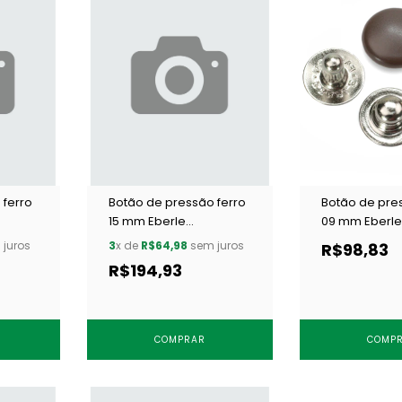
 ferro
Botão de pressão ferro
Botão de pre
15 mm Eberle
09 mm Eberle
T c/
BT7.150.100.6.F LOT c/ 200
BT7.090.36.F 11
juros
3
x de
R$64,98
sem juros
R$98,83
un
un
R$194,93
COMPRAR
COMP