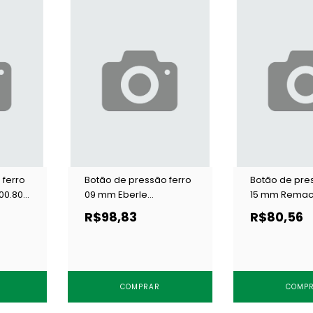
 ferro
Botão de pressão ferro
Botão de pre
00.80
09 mm Eberle
15 mm Remaco
BT7.090.36.F OXIT c/ 200
ZP c/ 200 un
R$98,83
R$80,56
un
COMPRAR
COMP