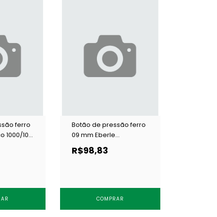
ssão ferro
Botão de pressão ferro
 1000/100
09 mm Eberle
BT7.090.36.F 4201 c/ 200
R$98,83
un
RAR
COMPRAR