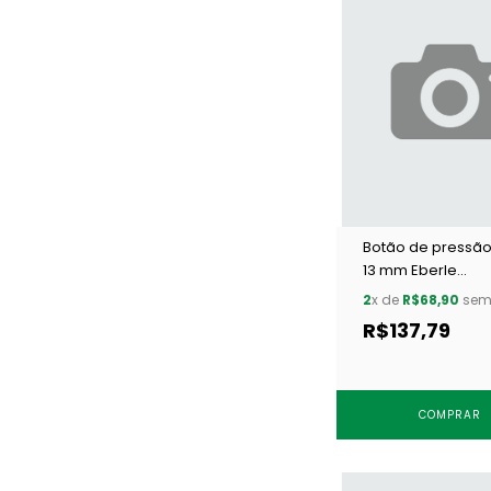
Botão de pressão
13 mm Eberle
BT7.130.80.6.F COX
2
x de
R$68,90
sem 
200 un
R$137,79
COMPRAR