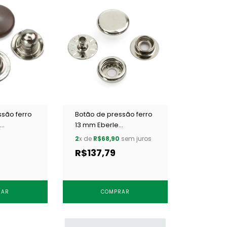
ssão ferro
Botão de pressão ferro
13 mm Eberle
18 c/ 200
BT7.130.80.6.F NIQ c/ 200
2
x de
R$68,90
sem juros
un
R$137,79
RAR
COMPRAR