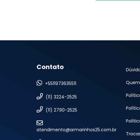
Contato
Dúvid
Quem
+5511973635511
Políti
(11) 3224-2525
Políti
(11) 2790-2525
Políti
atendimento@armarinhos25.com.br
Troca