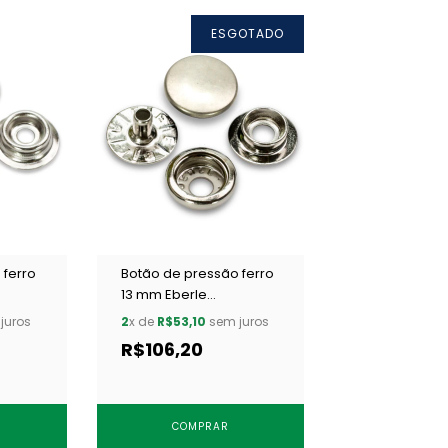
ESGOTADO
 ferro
Botão de pressão ferro
13 mm Eberle
 c/ 200
BT7.130.80.6.F NF c/ 200
juros
2
x de
R$53,10
sem juros
un
R$106,20
COMPRAR