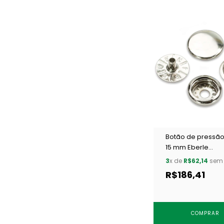
Botão de pressão
15 mm Eberle
BT7.150.100.6.F NIQ
3
x de
R$62,14
sem 
un
R$186,41
COMPRAR