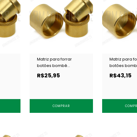
Matriz para forrar
Matriz para fo
botões bombê
botões bom
/ 1 un
Cardenas 12 mm c/ 1 un
Cardenas 18 
R$25,95
R$43,15
COMPRAR
COMP