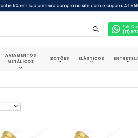
anhe 5% em sua primeira compra no site com o cupom: ATIVA
Fale Co
(11) 9
AVIAMENTOS
BOTÕES
ELÁSTICOS
ENTRETEL
METÁLICOS