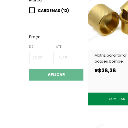
CARDENAS (12)
Preço
DE
ATÉ
Matriz para forrar
botões bombê
Cardenas 16 mm c
R$38,38
APLICAR
COMPRAR