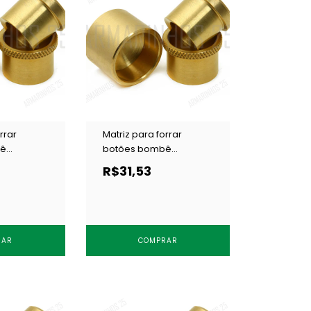
rrar
Matriz para forrar
bê
botões bombê
mm c/ 1 un
Cardenas 14 mm c/ 1 un
R$31,53
RAR
COMPRAR