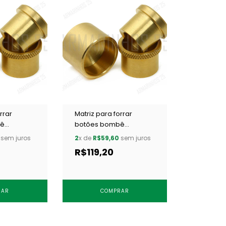
rrar
Matriz para forrar
bê
botões bombê
mm c/ 1 un
Cardenas 30 mm c/ 1 un
sem juros
2
x de
R$59,60
sem juros
R$119,20
RAR
COMPRAR