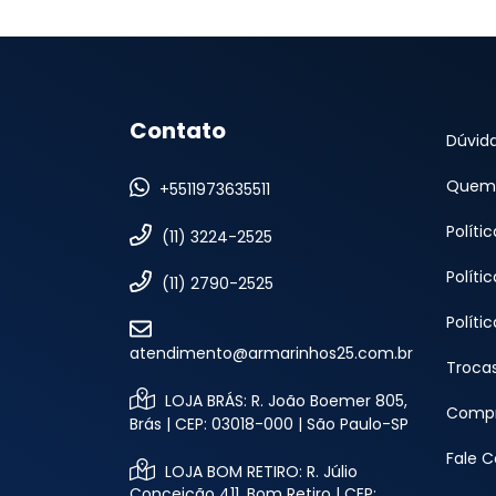
Contato
Dúvid
Quem
+5511973635511
Políti
(11) 3224-2525
Políti
(11) 2790-2525
Políti
atendimento@armarinhos25.com.br
Troca
LOJA BRÁS: R. João Boemer 805,
Compr
Brás | CEP: 03018-000 | São Paulo-SP
Fale 
LOJA BOM RETIRO: R. Júlio
Conceição 411, Bom Retiro | CEP: