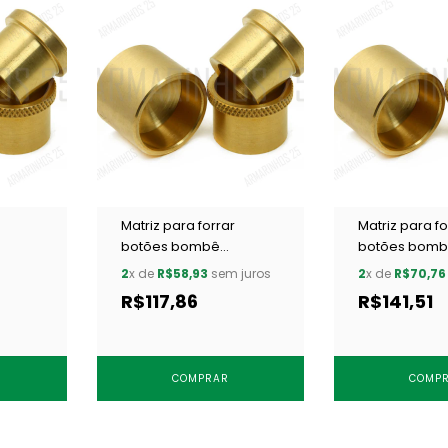
Matriz para forrar
Matriz para fo
botões bombê
botões bom
/ 1 un
Cardenas 28 mm c/ 1 un
Cardenas 32 
2
x de
R$58,93
sem juros
2
x de
R$70,76
R$117,86
R$141,51
COMPRAR
COMP