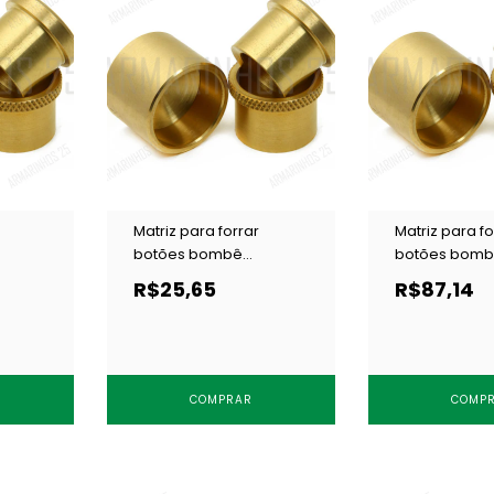
Matriz para forrar
Matriz para fo
botões bombê
botões bom
/ 1 un
Cardenas 10 mm c/ 1 un
Cardenas 24 
R$25,65
R$87,14
COMPRAR
COMP