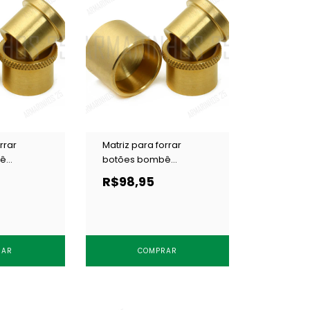
rrar
Matriz para forrar
bê
botões bombê
mm c/ 1 un
Cardenas 26 mm c/ 1 un
R$98,95
RAR
COMPRAR