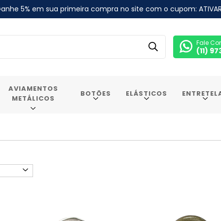
anhe 5% em sua primeira compra no site com o cupom: ATIVA
Fale Co
(11) 9
AVIAMENTOS
BOTÕES
ELÁSTICOS
ENTRETEL
METÁLICOS