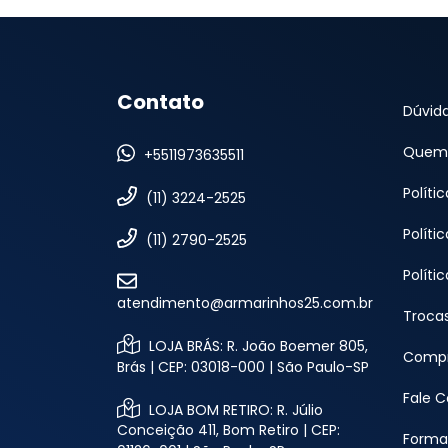
Contato
Dúvid
Quem
+5511973635511
Políti
(11) 3224-2525
Políti
(11) 2790-2525
Políti
atendimento@armarinhos25.com.br
Troca
LOJA BRÁS: R. João Boemer 805,
Compr
Brás | CEP: 03018-000 | São Paulo-SP
Fale 
LOJA BOM RETIRO: R. Júlio
Conceição 411, Bom Retiro | CEP:
Forma