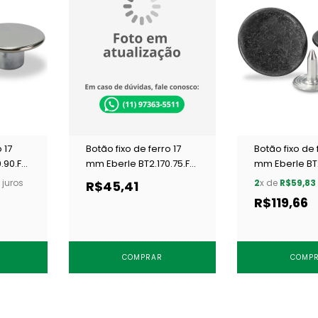
 17
Botão fixo de ferro 17
Botão fixo de 
.90.F
mm Eberle BT2.170.75.F
mm Eberle BT2
GRA c/ 250 un
GRA c/ 250 un
juros
2
x de
R$59,83
R$45,41
R$119,66
COMPRAR
COMP