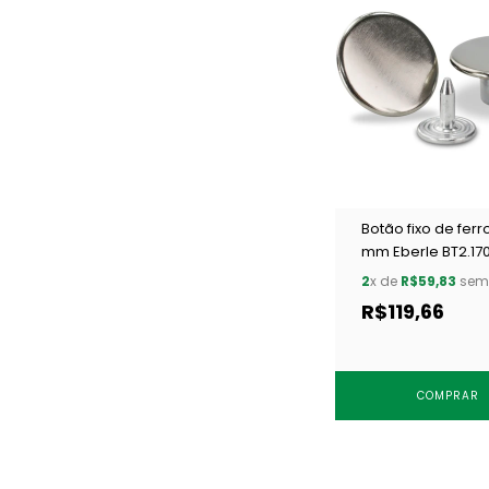
Botão fixo de ferro
mm Eberle BT2.170
NIQ c/ 250 un
2
x de
R$59,83
sem 
R$119,66
COMPRAR