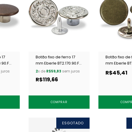
 17
Botão fixo de ferro 17
Botão fixo de 
.90.F
mm Eberle BT2.170.90.F
mm Eberle BT2
NIQ SOL c/ 250 un
LOX c/ 250 un
juros
2
x de
R$59,83
sem juros
R$45,41
R$119,66
COMPRAR
COMP
ESGOTADO