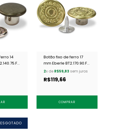
ferro 14
Botão fixo de ferro 17
.140.75.F
mm Eberle BT2.170.90.F
LAT SOL c/ 250 un
2
x de
R$59,83
sem juros
R$119,66
RAR
COMPRAR
ESGOTADO