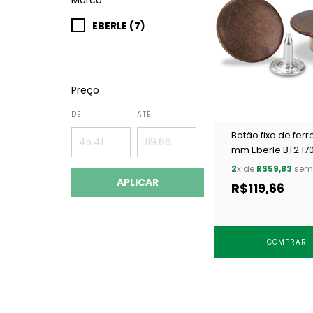
EBERLE (7)
Preço
DE
ATÉ
Botão fixo de ferro
mm Eberle BT2.170
COXI c/ 250 un
2
x de
R$59,83
sem 
APLICAR
R$119,66
COMPRAR