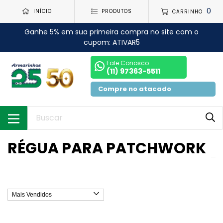
0
INÍCIO
PRODUTOS
CARRINHO
Ganhe 5% em sua primeira compra no site com o
cupom: ATIVAR5
Fale Conosco
(11) 97363-5511
Compre no atacado
RÉGUA PARA PATCHWORK