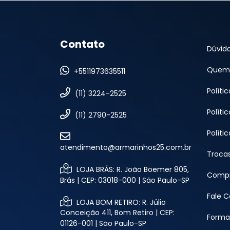
Contato
Dúvid
Quem
+5511973635511
Políti
(11) 3224-2525
Políti
(11) 2790-2525
Políti
atendimento@armarinhos25.com.br
Troca
LOJA BRÁS: R. João Boemer 805,
Compr
Brás | CEP: 03018-000 | São Paulo-SP
Fale 
LOJA BOM RETIRO: R. Júlio
Conceição 411, Bom Retiro | CEP:
Forma
01126-001 | São Paulo-SP