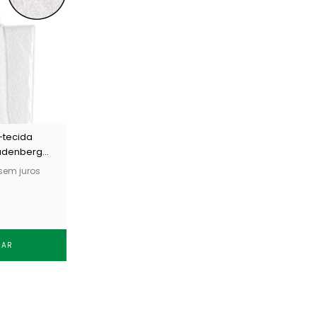
-tecida
udenberg
 50 m
sem juros
RAR