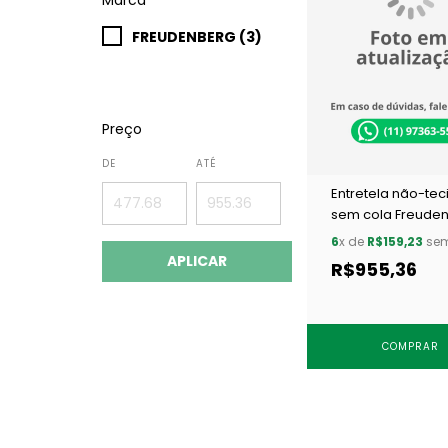
FREUDENBERG (3)
Preço
DE
ATÉ
Entretela não-tec
sem cola Freude
198 grafite c/ 100 
6
x de
R$159,23
sem
APLICAR
R$955,36
COMPRAR