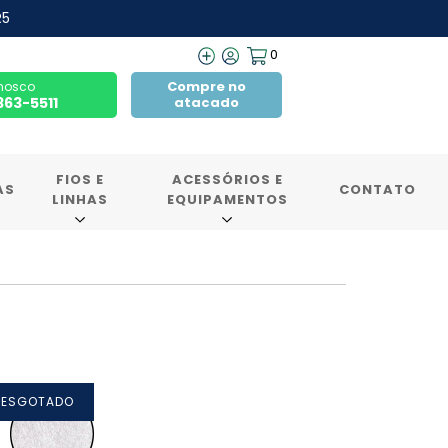
R5
0
Compre no
nosco
7363-5511
atacado
FIOS E
ACESSÓRIOS E
AS
CONTATO
LINHAS
EQUIPAMENTOS
ESGOTADO