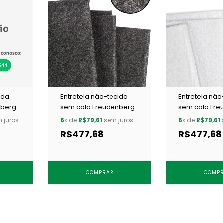
ida
Entretela não-tecida
Entretela não
nberg
sem cola Freudenberg
sem cola Fre
m
198 grafite c/ 50 m
198 branca c/
 juros
6
x de
R$79,61
sem juros
6
x de
R$79,61
R$477,68
R$477,68
COMPRAR
COMP