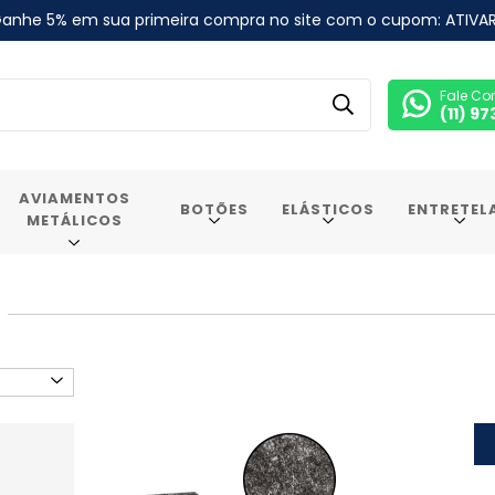
anhe 5% em sua primeira compra no site com o cupom: ATIVA
Fale Co
(11) 9
AVIAMENTOS
BOTÕES
ELÁSTICOS
ENTRETEL
METÁLICOS