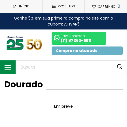
0
INÍCIO
PRODUTOS
CARRINHO
Ganhe 5% em sua primeira compra no site com o
cupom: ATIVAR5
Fale Conosco
(11) 97363-5511
Compre no atacado
Dourado
Em breve