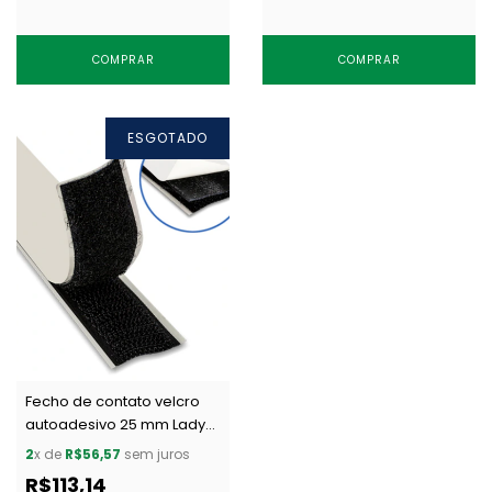
COMPRAR
COMPRAR
ESGOTADO
Fecho de contato velcro
autoadesivo 25 mm Lady
Velok AA 1 preto c/ 10 m
2
x de
R$56,57
sem juros
R$113,14