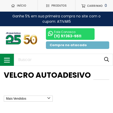
0
INÍCIO
PRODUTOS
CARRINHO
Ganhe 5% em sua primeira compra no site com o
cupom: ATIVAR5
Fale Conosco
(11) 97363-5511
Compre no atacado
VELCRO AUTOADESIVO