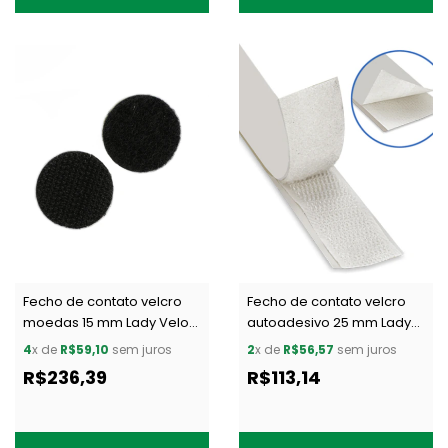
Fecho de contato velcro
Fecho de contato velcro
moedas 15 mm Lady Velok
autoadesivo 25 mm Lady
AA Practica 15 preto c/ 10 m
Velok AA 1 branco c/ 10 m
4
x de
R$59,10
sem juros
2
x de
R$56,57
sem juros
R$236,39
R$113,14