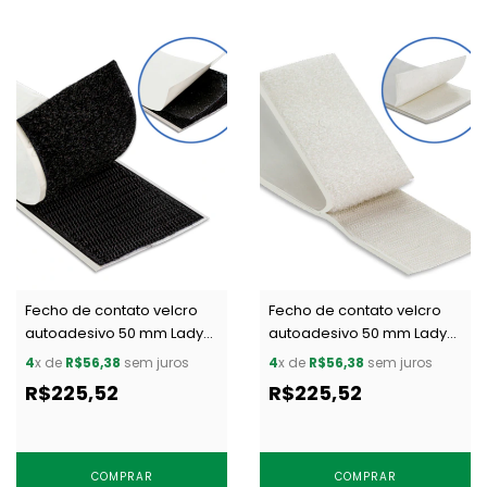
Fecho de contato velcro
Fecho de contato velcro
autoadesivo 50 mm Lady
autoadesivo 50 mm Lady
Velok AA 2 preto c/ 10 m
Velok AA 2 branco c/ 10 m
4
x de
R$56,38
sem juros
4
x de
R$56,38
sem juros
R$225,52
R$225,52
COMPRAR
COMPRAR