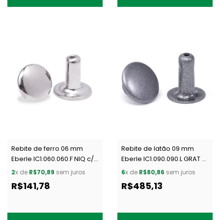
Rebite de ferro 06 mm
Rebite de latão 09 mm
Eberle IC1.060.060.F NIQ c/
Eberle IC1.090.090.L GRAT c/
1000 un
1000 un
2
x de
R$70,89
sem juros
6
x de
R$80,86
sem juros
R$141,78
R$485,13