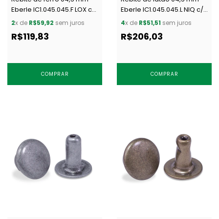
Eberle IC1.045.045.F LOX c/
Eberle IC1.045.045.L NIQ c/
1000 un
1000 un
2
x de
R$59,92
sem juros
4
x de
R$51,51
sem juros
R$119,83
R$206,03
COMPRAR
COMPRAR