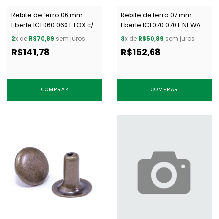
Rebite de ferro 06 mm
Rebite de ferro 07 mm
Eberle IC1.060.060.F LOX c/
Eberle IC1.070.070.F NEWAU
1000 un
c/ 1000 un
2
x de
R$70,89
sem juros
3
x de
R$50,89
sem juros
R$141,78
R$152,68
COMPRAR
COMPRAR