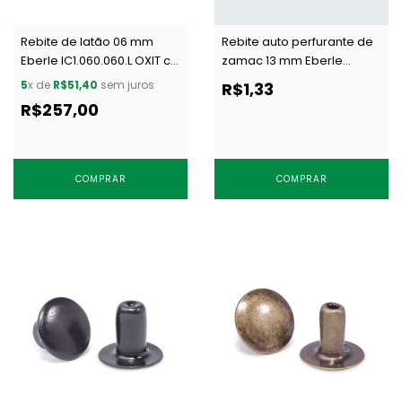
Rebite de latão 06 mm
Rebite auto perfurante de
Eberle IC1.060.060.L OXIT c/
zamac 13 mm Eberle
1000 un
RB4.130.BR.Z NIQ c/ 1 un
5
x de
R$51,40
sem juros
R$1,33
R$257,00
COMPRAR
COMPRAR