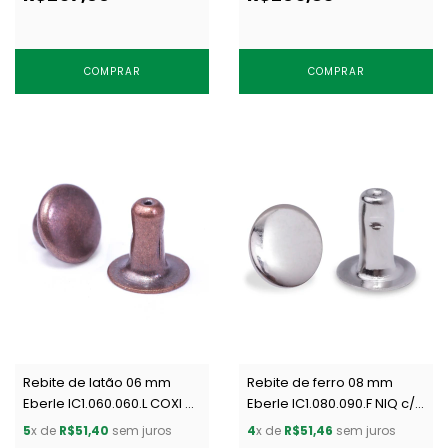
COMPRAR
COMPRAR
Rebite de latão 06 mm
Rebite de ferro 08 mm
Eberle IC1.060.060.L COXI c/
Eberle IC1.080.090.F NIQ c/
1000 un
1000 un
5
x de
R$51,40
sem juros
4
x de
R$51,46
sem juros