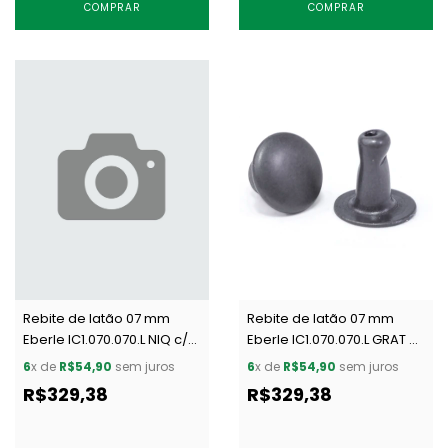
COMPRAR
COMPRAR
Rebite de latão 07 mm
Rebite de latão 07 mm
Eberle IC1.070.070.L NIQ c/
Eberle IC1.070.070.L GRAT c/
1000 un
1000 un
6
x de
R$54,90
sem juros
6
x de
R$54,90
sem juros
R$329,38
R$329,38