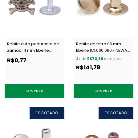
Rebite auto perfurante de
Rebite de ferro 06 mm
zamac 14 mm Eberle
Eberle IC1.060.060.F NEWAU
RB4.140.IR02.Z c/ 1 un
c/ 1000 un
2
x de
R$70,89
sem juros
R$0,77
R$141,78
COMPRAR
COMPRAR
ESGOTADO
ESGOTADO