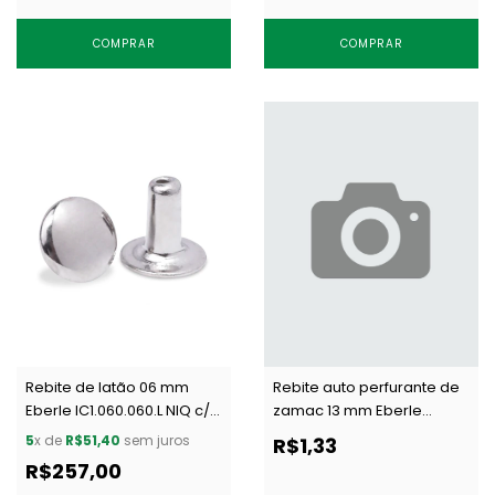
COMPRAR
COMPRAR
Rebite de latão 06 mm
Rebite auto perfurante de
Eberle IC1.060.060.L NIQ c/
zamac 13 mm Eberle
1000 un
RB4.130.BR.Z OESC c/ 1 un
5
x de
R$51,40
sem juros
R$1,33
R$257,00