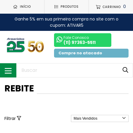
0
INÍCIO
PRODUTOS
CARRINHO
Ganhe 5% em sua primeira compra no site com o
cupom: ATIVAR5
Fale Conosco
(11) 97363-5511
Compre no atacado
REBITE
Filtrar