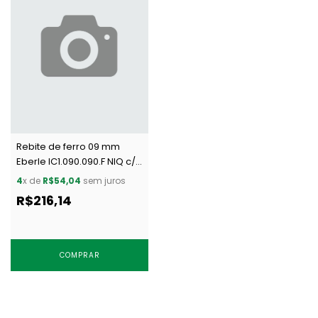
Rebite de ferro 09 mm
Eberle IC1.090.090.F NIQ c/
1000 un
4
x de
R$54,04
sem juros
R$216,14
COMPRAR