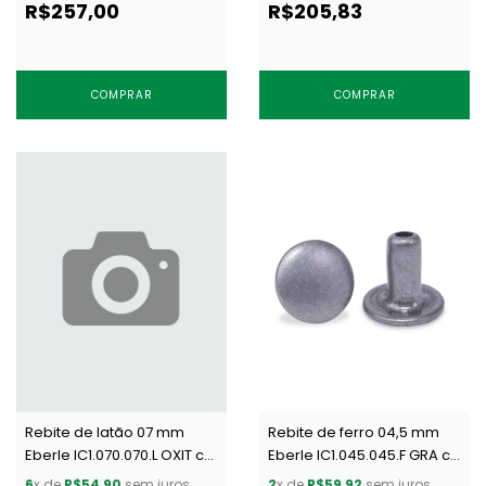
R$257,00
R$205,83
COMPRAR
COMPRAR
Rebite de latão 07 mm
Rebite de ferro 04,5 mm
Eberle IC1.070.070.L OXIT c/
Eberle IC1.045.045.F GRA c/
1000 un
1000 un
6
x de
R$54,90
sem juros
2
x de
R$59,92
sem juros