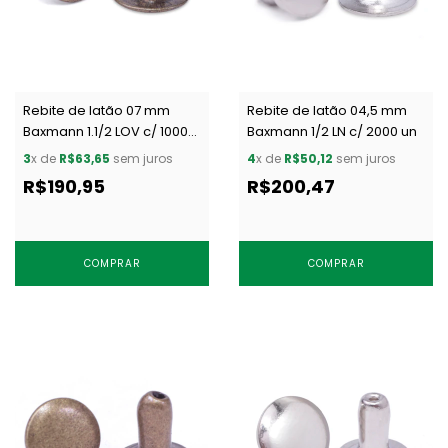
Rebite de latão 07 mm
Rebite de latão 04,5 mm
Baxmann 1.1/2 LOV c/ 1000
Baxmann 1/2 LN c/ 2000 un
un
3
x de
R$63,65
sem juros
4
x de
R$50,12
sem juros
R$190,95
R$200,47
COMPRAR
COMPRAR