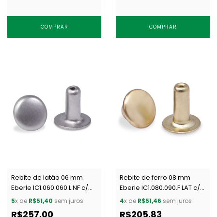
COMPRAR
COMPRAR
Rebite de latão 06 mm
Rebite de ferro 08 mm
Eberle IC1.060.060.L NF c/
Eberle IC1.080.090.F LAT c/
1000 un
1000 un
5
x de
R$51,40
sem juros
4
x de
R$51,46
sem juros
R$257,00
R$205,83