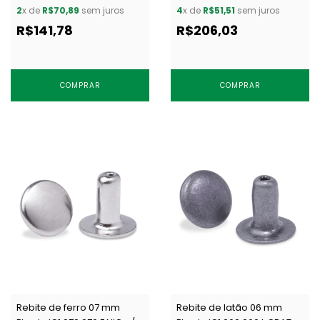
1000 un
1000 un
2
x de
R$70,89
sem juros
4
x de
R$51,51
sem juros
R$141,78
R$206,03
COMPRAR
COMPRAR
Rebite de ferro 07 mm
Rebite de latão 06 mm