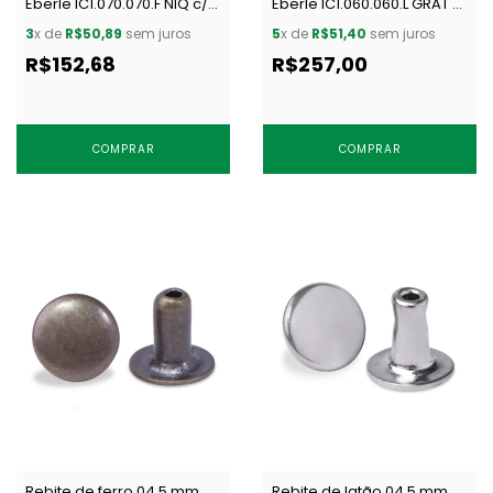
Eberle IC1.070.070.F NIQ c/
Eberle IC1.060.060.L GRAT c/
1000 un
1000 un
3
x de
R$50,89
sem juros
5
x de
R$51,40
sem juros
R$152,68
R$257,00
COMPRAR
COMPRAR
Rebite de ferro 04,5 mm
Rebite de latão 04,5 mm