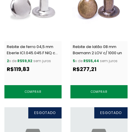
Rebite de ferro 04,5 mm
Rebite de latão 08 mm
Eberle IC1.045.045.F NIQ c/
Baxmann 2 LOV c/ 1000 un
1000 un
2
x de
R$59,92
sem juros
5
x de
R$55,44
sem juros
R$119,83
R$277,21
COMPRAR
COMPRAR
ESGOTADO
ESGOTADO