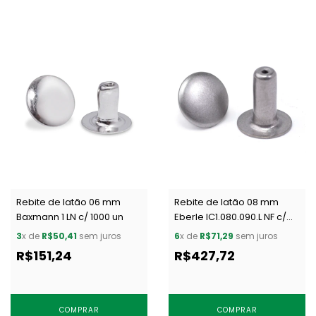
Rebite de latão 06 mm
Rebite de latão 08 mm
Baxmann 1 LN c/ 1000 un
Eberle IC1.080.090.L NF c/
1000 un
3
x de
R$50,41
sem juros
6
x de
R$71,29
sem juros
R$151,24
R$427,72
COMPRAR
COMPRAR