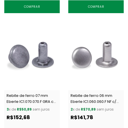
COMPRAR
COMPRAR
Rebite de ferro 07 mm
Rebite de ferro 06 mm
Eberle IC1.070.070.F GRA c/
Eberle IC1.060.060.F NF c/
1000 un
1000 un
3
x de
R$50,89
sem juros
2
x de
R$70,89
sem juros
R$152,68
R$141,78