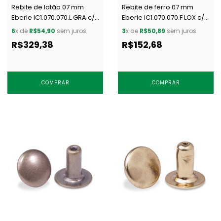
Rebite de latão 07 mm
Rebite de ferro 07 mm
Eberle IC1.070.070.L GRA c/
Eberle IC1.070.070.F LOX c/
1000 un
1000 un
6
x de
R$54,90
sem juros
3
x de
R$50,89
sem juros
R$329,38
R$152,68
COMPRAR
COMPRAR