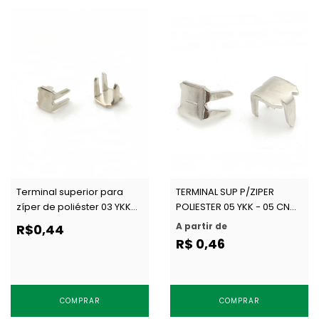
Terminal superior para
TERMINAL SUP P/ZIPER
zíper de poliéster 03 YKK
POLIESTER 05 YKK - 05 CN
03 C TS c/ 1 par
TS1 par
A partir de
R$0,44
R$ 0,46
COMPRAR
COMPRAR