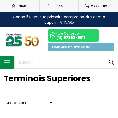
0
INÍCIO
PRODUTOS
CARRINHO
Ganhe 5% em sua primeira compra no site com o
cupom: ATIVAR5
Fale Conosco
(11) 97363-5511
Compre no atacado
Terminais Superiores