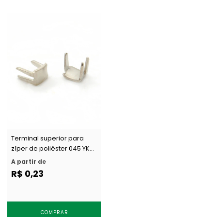
Terminal superior para
zíper de poliéster 045 YKK
045 C TS c/ 1 par
A partir de
R$ 0,23
COMPRAR