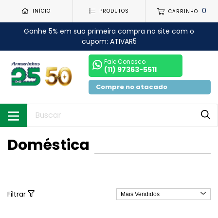
0
INÍCIO
PRODUTOS
CARRINHO
Ganhe 5% em sua primeira compra no site com o
cupom: ATIVAR5
Fale Conosco
(11) 97363-5511
Compre no atacado
Doméstica
Filtrar